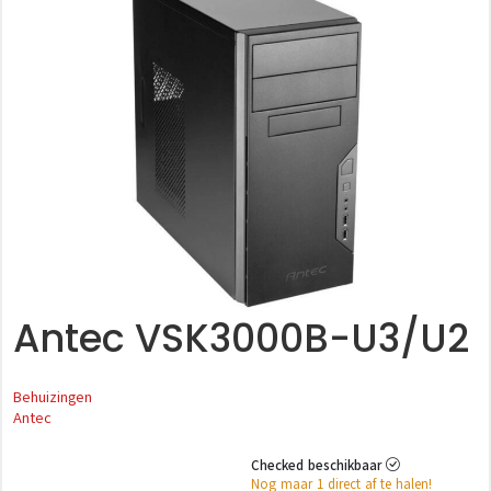
Antec VSK3000B-U3/U2
Behuizingen
Antec
Checked beschikbaar
Nog maar 1 direct af te halen!