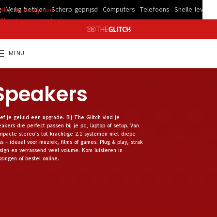
lig betalen
Scherp geprijsd
Computers
Telefoons
Snelle levering
Vei
Skip to navigation
Skip to main content
MENU
Speakers
ef je geluid een upgrade. Bij The Glitch vind je
eakers die perfect passen bij je pc, laptop of setup. Van
mpacte stereo’s tot krachtige 2.1-systemen met diepe
ss – ideaal voor muziek, films of games. Plug & play, strak
sign en verrassend veel volume. Kom luisteren in
ssingen of bestel online.