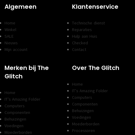
Algemeen
Klantenservice
Home
Technische dienst
Winkel
Reparaties
SALE
Hulp aan Huis
Nieuws
Checked
Mijn account
Contact
Merken bij The
Over The Glitch
Glitch
Home
IT’s Amazing Folder
Home
Computers
IT’s Amazing Folder
Componenten
Computers
Behuizingen
Componenten
Voedingen
Behuizingen
Moederborden
Voedingen
Processoren
Moederborden