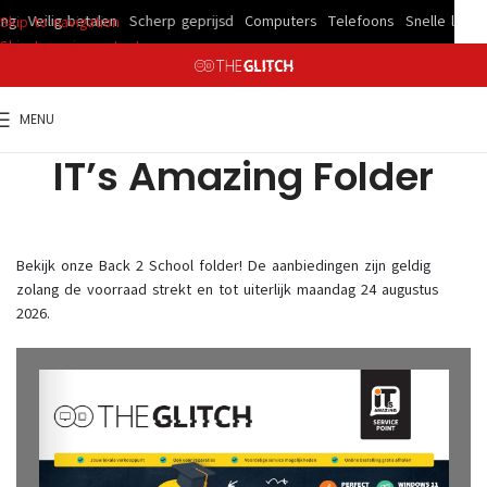
ing
Veilig betalen
Scherp geprijsd
Computers
Telefoons
Snelle lever
Skip to navigation
Skip to main content
MENU
IT’s Amazing Folder
Bekijk onze Back 2 School folder! De aanbiedingen zijn geldig
zolang de voorraad strekt en tot uiterlijk maandag 24 augustus
2026.