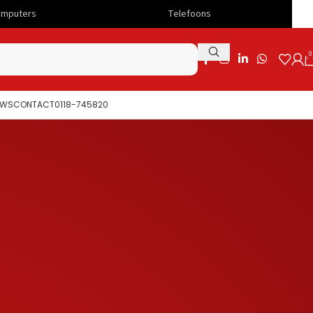
Telefoons
Snelle levering
0
UWS
CONTACT
0118-745820