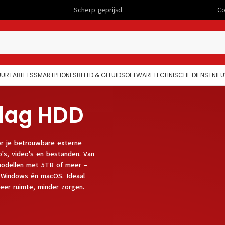
Scherp geprijsd
Computers
UUR
TABLETS
SMARTPHONES
BEELD & GELUID
SOFTWARE
TECHNISCHE DIENST
NIE
slag HDD
oor je betrouwbare externe
o's, video's en bestanden. Van
modellen met 5TB of meer –
t Windows én macOS. Ideaal
eer ruimte, minder zorgen.