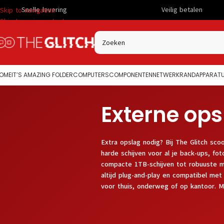
Veilig betalen
Skip to navigation
Skip to main content
OME
IT’S AMAZING FOLDER
COMPUTERS
COMPONENTEN
NETWERK
RANDAPPARAT
Externe op
Extra opslag nodig? Bij The Glitch sc
harde schijven voor al je back-ups, fot
compacte 1TB-schijven tot robuuste 
altijd plug-and-play en compatibel me
voor thuis, onderweg of op kantoor. M