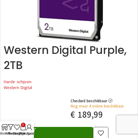
Western Digital Purple,
2TB
Harde schijven
Western Digital
Checked beschikbaar
Nog maar 4 online beschikbaar
€
189,99
0
Winkel
Filters
Verlanglijst
Winkelwagen
Mijn Account