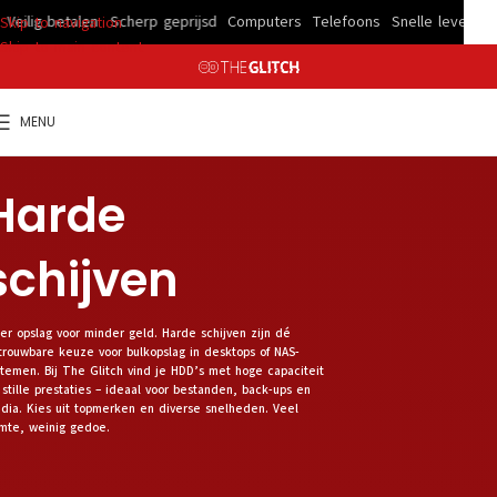
ig betalen
Scherp geprijsd
Computers
Telefoons
Snelle levering
Veil
Skip to navigation
Skip to main content
MENU
Harde
schijven
er opslag voor minder geld. Harde schijven zijn dé
trouwbare keuze voor bulkopslag in desktops of NAS-
stemen. Bij The Glitch vind je HDD’s met hoge capaciteit
 stille prestaties – ideaal voor bestanden, back-ups en
dia. Kies uit topmerken en diverse snelheden. Veel
imte, weinig gedoe.