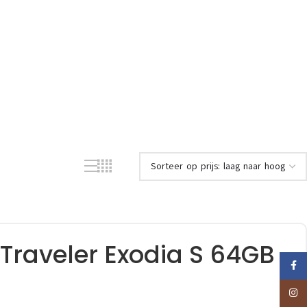
Traveler Exodia S 64GB
Faceb
Insta