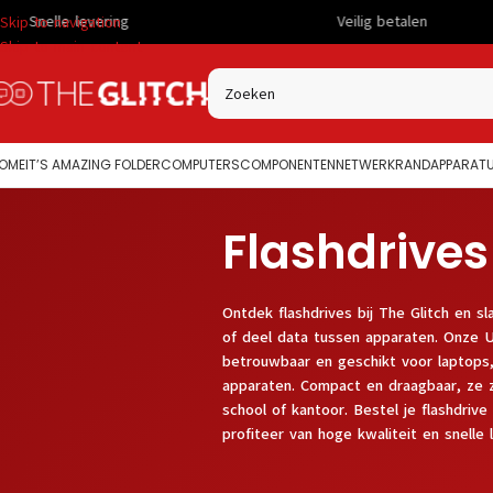
Veilig betalen
Scherp 
Skip to navigation
Skip to main content
OME
IT’S AMAZING FOLDER
COMPUTERS
COMPONENTEN
NETWERK
RANDAPPARAT
Flashdrives
Ontdek flashdrives bij The Glitch en s
of deel data tussen apparaten. Onze US
betrouwbaar en geschikt voor laptops
apparaten. Compact en draagbaar, ze z
school of kantoor. Bestel je flashdrive
profiteer van hoge kwaliteit en snelle l