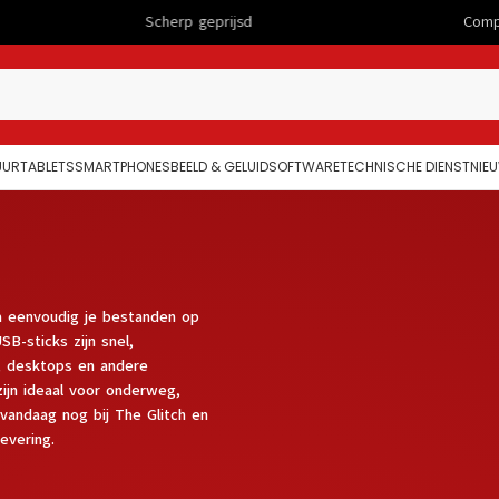
geprijsd
Computers
UUR
TABLETS
SMARTPHONES
BEELD & GELUID
SOFTWARE
TECHNISCHE DIENST
NIE
la eenvoudig je bestanden op
B-sticks zijn snel,
, desktops en andere
ijn ideaal voor onderweg,
 vandaag nog bij The Glitch en
evering.