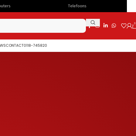
Telefoons
Snelle levering
0
UWS
CONTACT
0118-745820