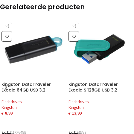
Gerelateerde producten
Kingston DataTraveler
Kingston DataTraveler
Exodia 64GB USB 3.2
Exodia S 128GB USB 3.2
Flashdrives
Flashdrives
Kingston
Kingston
€
8,99
€
13,99
SKU:
DTX/64GB
SKU:
68383