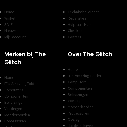
Home
Technische dienst
Winkel
Reparaties
SALE
Hulp aan Huis
Nieuws
Checked
Mijn account
Contact
Merken bij The
Over The Glitch
Glitch
Home
IT’s Amazing Folder
Home
Computers
IT’s Amazing Folder
Componenten
Computers
Behuizingen
Componenten
Voedingen
Behuizingen
Moederborden
Voedingen
Processoren
Moederborden
Opslag
Processoren
Harde schijven