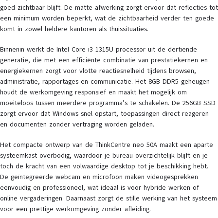
goed zichtbaar blijft. De matte afwerking zorgt ervoor dat reflecties tot
een minimum worden beperkt, wat de zichtbaarheid verder ten goede
komt in zowel heldere kantoren als thuissituaties.
Binnenin werkt de Intel Core i3 1315U processor uit de dertiende
generatie, die met een efficiënte combinatie van prestatiekernen en
energiekernen zorgt voor vlotte reactiesnelheid tijdens browsen,
administratie, rapportages en communicatie. Het 8GB DDR5 geheugen
houdt de werkomgeving responsief en maakt het mogelijk om
moeiteloos tussen meerdere programma’s te schakelen. De 256GB SSD
zorgt ervoor dat Windows snel opstart, toepassingen direct reageren
en documenten zonder vertraging worden geladen.
Het compacte ontwerp van de ThinkCentre neo 50A maakt een aparte
systeemkast overbodig, waardoor je bureau overzichtelijk blijft en je
toch de kracht van een volwaardige desktop tot je beschikking hebt.
De geïntegreerde webcam en microfoon maken videogesprekken
eenvoudig en professioneel, wat ideaal is voor hybride werken of
online vergaderingen. Daarnaast zorgt de stille werking van het systeem
voor een prettige werkomgeving zonder afleiding.