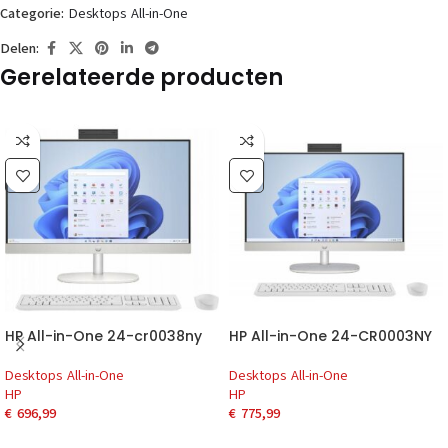
Categorie:
Desktops All-in-One
Delen:
Gerelateerde producten
HP All-in-One 24-cr0038ny
HP All-in-One 24-CR0003NY
Desktops All-in-One
Desktops All-in-One
HP
HP
€
696,99
€
775,99