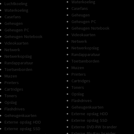
Waterkoeling
Luchtkoeling
Casefans
Waterkoeling
Geheugen
Casefans
Geheugen PC
Geheugen
Geheugen Notebook
Geheugen PC
Videokaarten
Geheugen Notebook
Netwerk
Videokaarten
Netwerkopslag
Netwerk
Randapparatuur
Netwerkopslag
Toetsenborden
Randapparatuur
Muizen
Toetsenborden
Printers
Muizen
Cartridges
Printers
Toners
Cartridges
Opslag
Toners
Flashdrives
Opslag
Geheugenkaarten
Flashdrives
Externe opslag HDD
Geheugenkaarten
Externe opslag SSD
Externe opslag HDD
Externe DVD-RW brander
Externe opslag SSD
Externe Blu-Ray brander