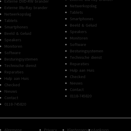
Externe DVD-RW brander
Netwerkopslag
Externe Blu-Ray brander
Tablets
Netwerkopslag
Smartphones
Tablets
Beeld & Geluid
Smartphones
Speakers
Beeld & Geluid
Monitoren
Speakers
Software
Monitoren
Besturingsystemen
Software
Technische dienst
Besturingsystemen
Reparaties
Technische dienst
Hulp aan Huis
Reparaties
Checked
Hulp aan Huis
Nieuws
Checked
Contact
Nieuws
0118-745820
Contact
0118-745820
Algemene
Privacy
Klantenservice
Aankoop