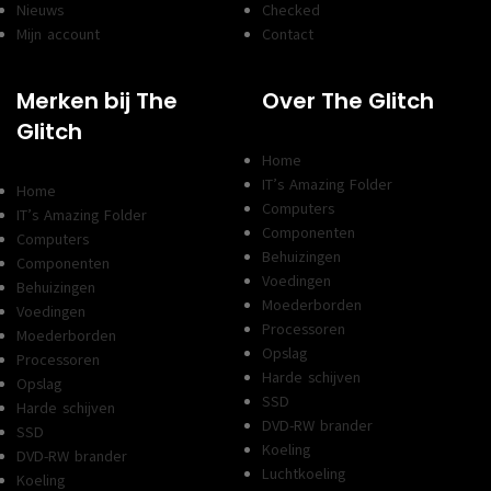
Nieuws
Checked
Mijn account
Contact
Merken bij The
Over The Glitch
Glitch
Home
IT’s Amazing Folder
Home
Computers
IT’s Amazing Folder
Componenten
Computers
Behuizingen
Componenten
Voedingen
Behuizingen
Moederborden
Voedingen
Processoren
Moederborden
Opslag
Processoren
Harde schijven
Opslag
SSD
Harde schijven
DVD-RW brander
SSD
Koeling
DVD-RW brander
Luchtkoeling
Koeling