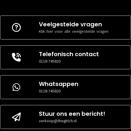
Schermformaat
Schermformaat
DIAGONAAL
DIAGONAAL
23.8 inch
23.8 inch
Veelgestelde vragen
Ram
Ram
Klik hier voor alle veelgestelde vragen
GEHEUGENCAPACITEIT
GEHEUGENCAPACITEIT
8GB
8GB
Telefonisch contact
Resolutie
Resolutie
0118-745820
1920 x 1080
1920 x 1080
RESOLUTIE
RESOLUTIE
Pixels
Pixels
Whatsappen
Touchscreen
Touchscreen
0118-745820
TOUCHSCREEN
TOUCHSCREEN
Nee
Nee
Stuur ons een bericht!
Software
Software
verkoop@theglitch.nl
Windows
Windows
BESTURINGSSOFTWARE
BESTURINGSSOFTWARE