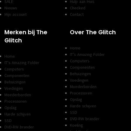
SALE
Hulp aan Huis
Nieuws
Checked
Mijn account
Contact
Merken bij The
Over The Glitch
Glitch
Home
IT’s Amazing Folder
Home
Computers
IT’s Amazing Folder
Componenten
Computers
Behuizingen
Componenten
Voedingen
Behuizingen
Moederborden
Voedingen
Processoren
Moederborden
Opslag
Processoren
Harde schijven
Opslag
SSD
Harde schijven
DVD-RW brander
SSD
Koeling
DVD-RW brander