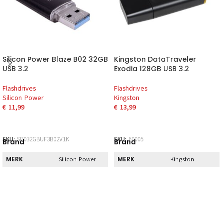
Silicon Power Blaze B02 32GB
Kingston DataTraveler
USB 3.2
Exodia 128GB USB 3.2
Flashdrives
Flashdrives
Silicon Power
Kingston
€
11,99
€
13,99
SKU:
SP032GBUF3B02V1K
SKU:
60005
Brand
Brand
MERK
MERK
Silicon Power
Kingston
Direct
Direct
DIRECT AF TE
DIRECT AF TE
Nee
Ja
HALEN
HALEN