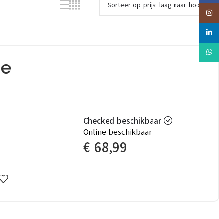
Insta
linked
Whats
te
Checked beschikbaar
Online beschikbaar
€
68,99