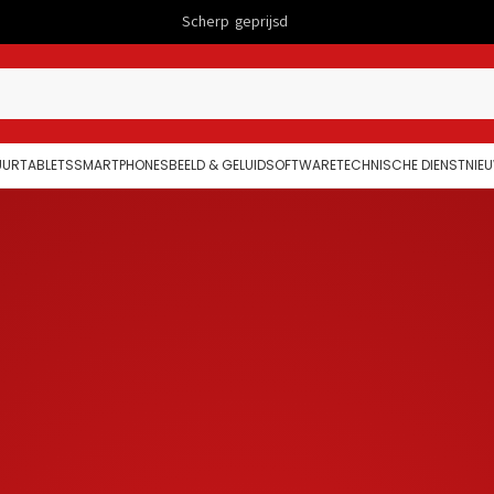
Scherp geprijsd
Computers
UUR
TABLETS
SMARTPHONES
BEELD & GELUID
SOFTWARE
TECHNISCHE DIENST
NIE