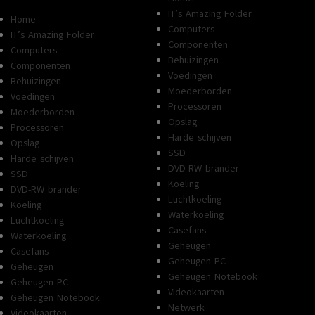
IT’s Amazing Folder
Home
Computers
IT’s Amazing Folder
Componenten
Computers
Behuizingen
Componenten
Voedingen
Behuizingen
Moederborden
Voedingen
Processoren
Moederborden
Opslag
Processoren
Harde schijven
Opslag
SSD
Harde schijven
DVD-RW brander
SSD
Koeling
DVD-RW brander
Luchtkoeling
Koeling
Waterkoeling
Luchtkoeling
Casefans
Waterkoeling
Geheugen
Casefans
Geheugen PC
Geheugen
Geheugen Notebook
Geheugen PC
Videokaarten
Geheugen Notebook
Netwerk
Videokaarten