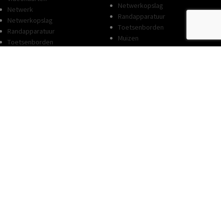
Netwerkopslag
Netwerk
Randapparatuur
Netwerkopslag
Toetsenborden
Randapparatuur
Muizen
Toetsenborden
Printers
Muizen
Cartridges
Printers
Toners
Cartridges
Opslag
Toners
Flashdrives
Opslag
Geheugenkaarten
Flashdrives
Externe opslag HDD
Geheugenkaarten
Externe opslag SSD
Externe opslag HDD
Externe DVD-RW brander
Externe opslag SSD
Externe Blu-Ray brander
Externe DVD-RW brander
Netwerkopslag
Externe Blu-Ray brander
Tablets
Netwerkopslag
Smartphones
Tablets
Beeld & Geluid
Smartphones
Speakers
Beeld & Geluid
Monitoren
Speakers