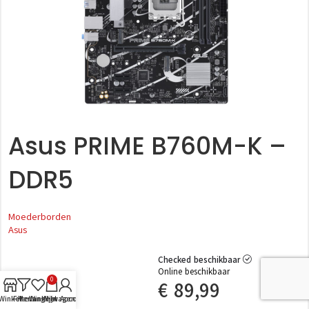
Asus PRIME B760M-K –
DDR5
Moederborden
Asus
Checked beschikbaar
Online beschikbaar
0
€
89,99
Winkel
Filters
Verlanglijst
Winkelwagen
Mijn Account