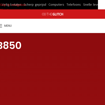
ig betalen
Scherp geprijsd
Computers
Telefoons
Snelle levering
Veil
Skip to navigation
Skip to main content
MENU
B850