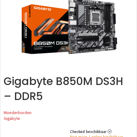
Gigabyte B850M DS3H
– DDR5
Moederborden
Gigabyte
Checked beschikbaar
Nog maar 1 online beschikbaar