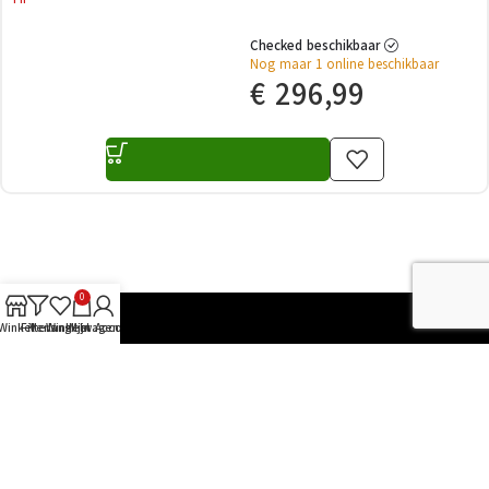
Checked beschikbaar
Nog maar 1 online beschikbaar
€
296,99
0
Winkel
Filters
Verlanglijst
Winkelwagen
Mijn Account
The Glitch