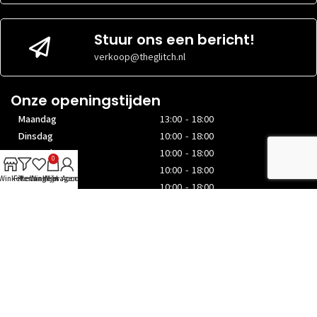
Stuur ons een bericht!
verkoop@theglitch.nl
Onze openingstijden
Maandag
13:00 - 18:00
Dinsdag
10:00 - 18:00
Woensdag
10:00 - 18:00
0
Donderdag
10:00 - 18:00
Winkel
Filters
Verlanglijst
Winkelwagen
Mijn Account
Vrijdag
10:00 - 18:00
Zaterdag
10:00 - 17:00
Zondag
Gesloten