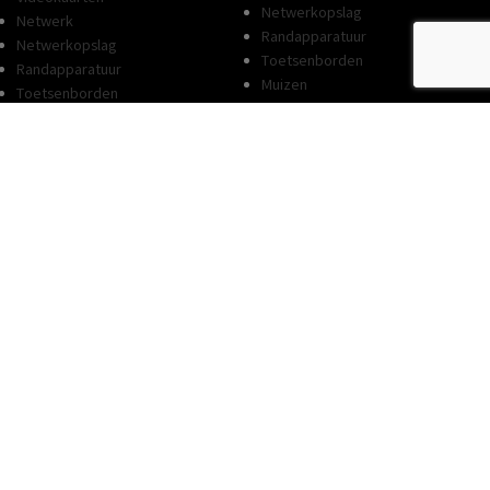
Netwerkopslag
Netwerk
Randapparatuur
Netwerkopslag
Toetsenborden
Randapparatuur
Muizen
Toetsenborden
Printers
Muizen
Cartridges
Printers
Toners
Cartridges
Opslag
Toners
Flashdrives
Opslag
Geheugenkaarten
Flashdrives
Externe opslag HDD
Geheugenkaarten
Externe opslag SSD
Externe opslag HDD
Externe DVD-RW brander
Externe opslag SSD
Externe Blu-Ray brander
Externe DVD-RW brander
Netwerkopslag
Externe Blu-Ray brander
Tablets
Netwerkopslag
Smartphones
Tablets
Beeld & Geluid
Smartphones
Speakers
Beeld & Geluid
Monitoren
Speakers