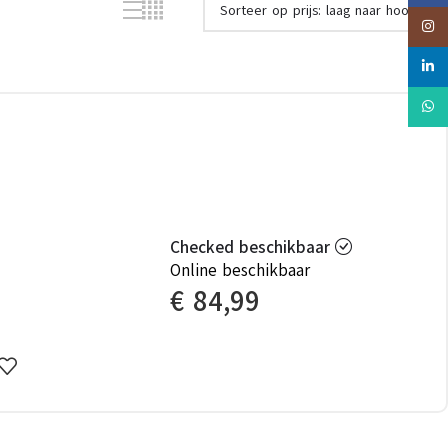
Insta
linked
Whats
Checked beschikbaar
Online beschikbaar
€
84,99