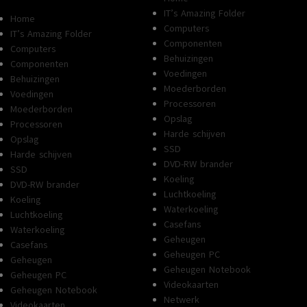
IT’s Amazing Folder
Home
Computers
IT’s Amazing Folder
Componenten
Computers
Behuizingen
Componenten
Voedingen
Behuizingen
Moederborden
Voedingen
Processoren
Moederborden
Opslag
Processoren
Harde schijven
Opslag
SSD
Harde schijven
DVD-RW brander
SSD
Koeling
DVD-RW brander
Luchtkoeling
Koeling
Waterkoeling
Luchtkoeling
Casefans
Waterkoeling
Geheugen
Casefans
Geheugen PC
Geheugen
Geheugen Notebook
Geheugen PC
Videokaarten
Geheugen Notebook
Netwerk
Videokaarten