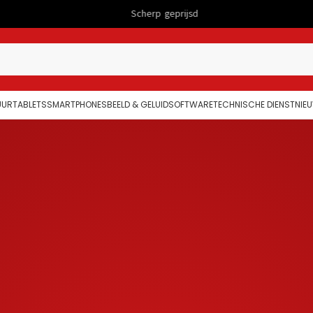
Scherp geprijsd
Computers
UUR
TABLETS
SMARTPHONES
BEELD & GELUID
SOFTWARE
TECHNISCHE DIENST
NIE