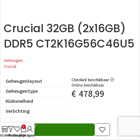
Crucial 32GB (2x16GB)
DDR5 CT2K16G56C46U5
Geheugen
Crucial
Checked beschikbaar
Geheugenlayout
Online beschikbaar
Geheugentype
€
478,99
Kloksnelheid
Verlichting
0
Winkel
Filters
Verlanglijst
Winkelwagen
Mijn Account