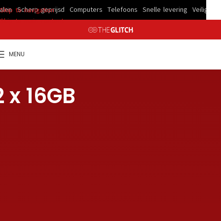
Scherp geprijsd
Computers
Telefoons
Snelle levering
Veilig betalen
Skip to navigation
Skip to main content
MENU
2 x 16GB