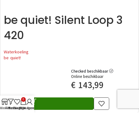
be quiet! Silent Loop 3
420
Waterkoeling
be quiet!
Checked beschikbaar
Online beschikbaar
€
143,99
0
Winkel
Filters
Verlanglijst
Winkelwagen
Mijn Account