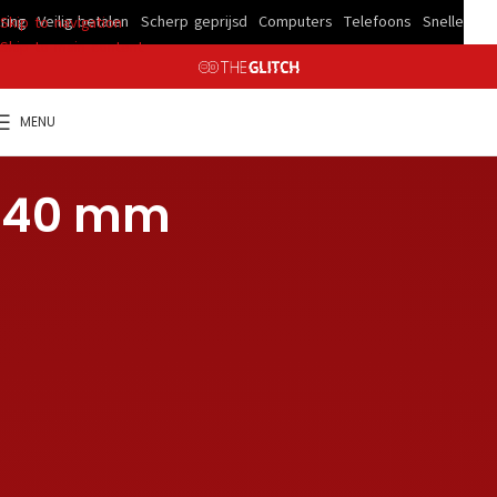
Veilig betalen
Scherp geprijsd
Computers
Telefoons
Snelle levering
Skip to navigation
Skip to main content
MENU
140 mm