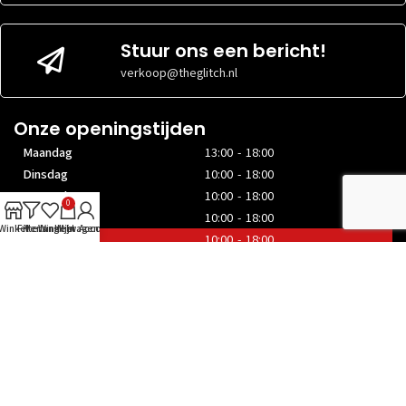
Stuur ons een bericht!
verkoop@theglitch.nl
Onze openingstijden
Maandag
13:00 - 18:00
Dinsdag
10:00 - 18:00
Woensdag
10:00 - 18:00
0
Donderdag
10:00 - 18:00
Winkel
Filters
Verlanglijst
Winkelwagen
Mijn Account
Vrijdag
10:00 - 18:00
Zaterdag
10:00 - 17:00
Zondag
Gesloten