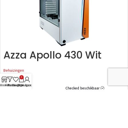
Azza Apollo 430 Wit
Behuizingen
Azza
0
Winkel
Filters
Verlanglijst
Winkelwagen
Mijn Account
Checked beschikbaar
Nog maar 1 online beschikbaar
€
95,99