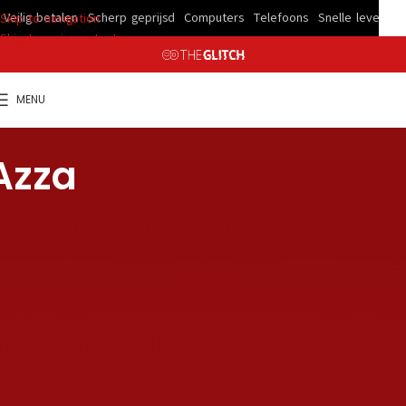
g betalen
Scherp geprijsd
Computers
Telefoons
Snelle levering
Veili
Skip to navigation
Skip to main content
MENU
Azza