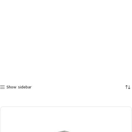
Show sidebar