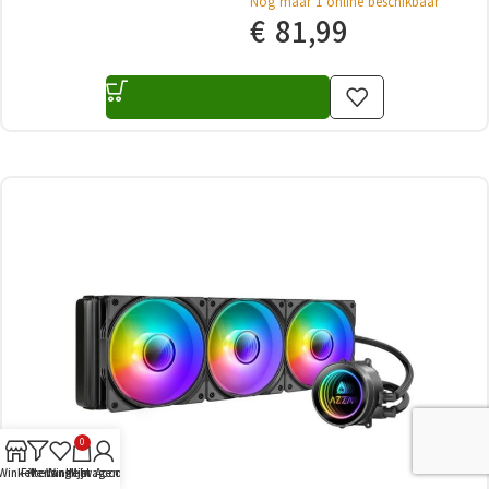
Nog maar 1 online beschikbaar
€
81,99
0
Winkel
Filters
Verlanglijst
Winkelwagen
Mijn Account