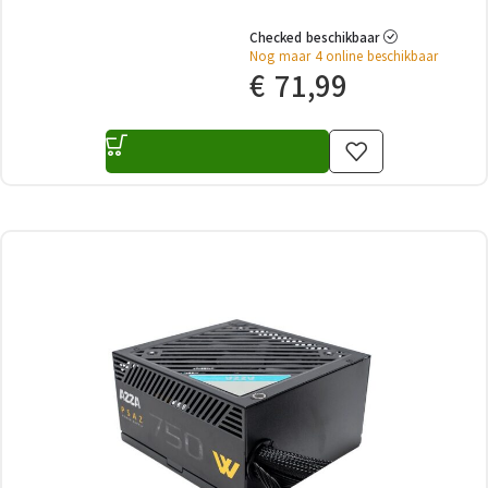
Checked beschikbaar
Nog maar 4 online beschikbaar
€
71,99