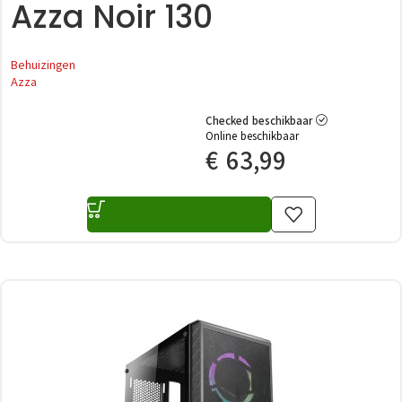
Azza Noir 130
Behuizingen
Azza
Checked beschikbaar
Online beschikbaar
€
63,99