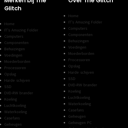
Merken bij The
Over The Glitch
Glitch
Home
IT’s Amazing Folder
Home
Computers
IT’s Amazing Folder
Componenten
Computers
Behuizingen
Componenten
Voedingen
Behuizingen
Moederborden
Voedingen
Processoren
Moederborden
Opslag
Processoren
Harde schijven
Opslag
SSD
Harde schijven
DVD-RW brander
SSD
Koeling
DVD-RW brander
Luchtkoeling
Koeling
Waterkoeling
Luchtkoeling
Casefans
Waterkoeling
Geheugen
Casefans
Geheugen PC
Geheugen