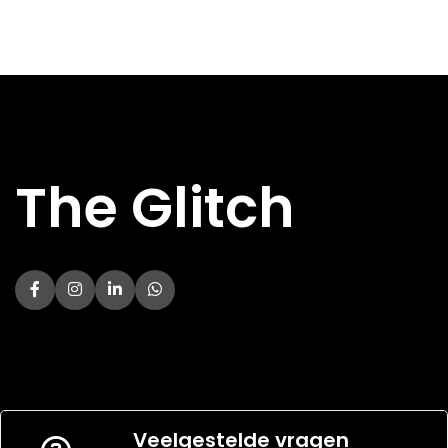
HOOFDKLEUR
Zwart
HOOFDKLEUR
Zwart
AMD
AM4, AM5
ONDERSTEUNING
AMD
AM4, AM5
ONDERSTEUNING
TYPE KOELING
Waterkoeler
TYPE KOELING
Waterkoeler
The Glitch
Veelgestelde vragen