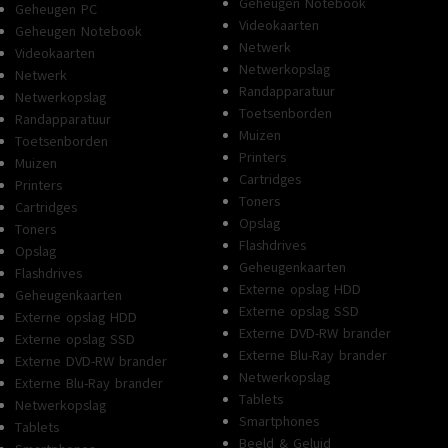
Geheugen Notebook
Geheugen PC
Videokaarten
Geheugen Notebook
Netwerk
Videokaarten
Netwerkopslag
Netwerk
Randapparatuur
Netwerkopslag
Toetsenborden
Randapparatuur
Muizen
Toetsenborden
Printers
Muizen
Cartridges
Printers
Toners
Cartridges
Opslag
Toners
Flashdrives
Opslag
Geheugenkaarten
Flashdrives
Externe opslag HDD
Geheugenkaarten
Externe opslag SSD
Externe opslag HDD
Externe DVD-RW brander
Externe opslag SSD
Externe Blu-Ray brander
Externe DVD-RW brander
Netwerkopslag
Externe Blu-Ray brander
Tablets
Netwerkopslag
Smartphones
Tablets
Beeld & Geluid