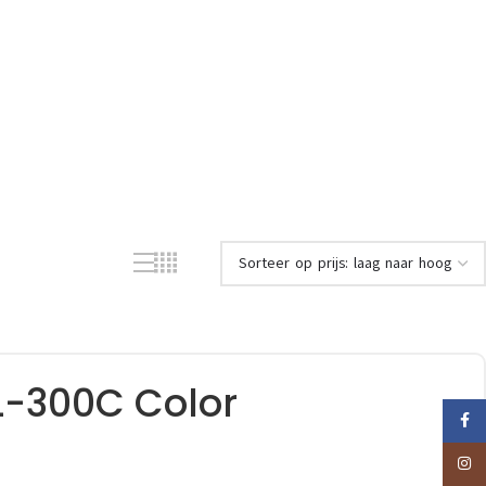
L-300C Color
Faceb
Insta