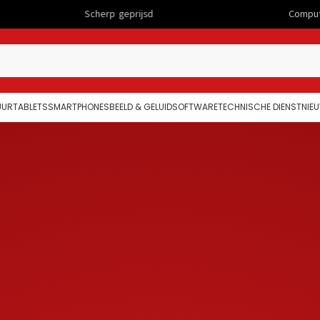
erp geprijsd
Computers
UUR
TABLETS
SMARTPHONES
BEELD & GELUID
SOFTWARE
TECHNISCHE DIENST
NIE