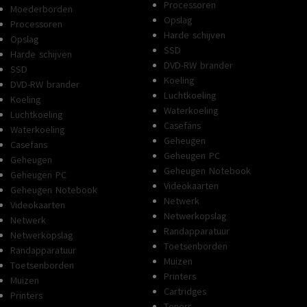
Processoren
Moederborden
Opslag
Processoren
Harde schijven
Opslag
SSD
Harde schijven
DVD-RW brander
SSD
Koeling
DVD-RW brander
Luchtkoeling
Koeling
Waterkoeling
Luchtkoeling
Casefans
Waterkoeling
Geheugen
Casefans
Geheugen PC
Geheugen
Geheugen Notebook
Geheugen PC
Videokaarten
Geheugen Notebook
Netwerk
Videokaarten
Netwerkopslag
Netwerk
Randapparatuur
Netwerkopslag
Toetsenborden
Randapparatuur
Muizen
Toetsenborden
Printers
Muizen
Cartridges
Printers
Toners