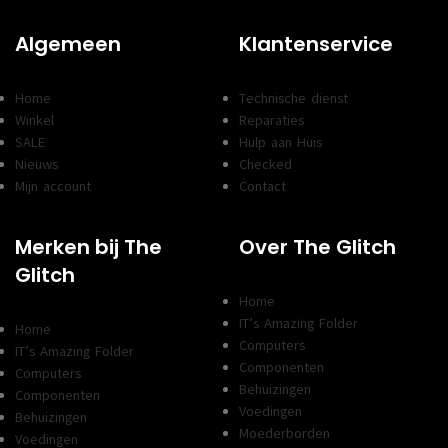
Algemeen
Klantenservice
Home
Technische dienst
Winkel
Reparaties
SALE
Hulp aan Huis
Nieuws
Checked
Mijn account
Contact
Merken bij The
Over The Glitch
Glitch
Home
IT’s Amazing Folder
Home
Computers
IT’s Amazing Folder
Componenten
Computers
Behuizingen
Componenten
Voedingen
Behuizingen
Moederborden
Voedingen