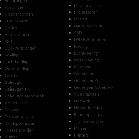
Behuizingen
Moederborden
Voedingen
Processoren
Moederborden
Opslag
Processoren
Harde schijven
Opslag
SSD
Harde schijven
DVD-RW brander
SSD
Koeling
DVD-RW brander
Luchtkoeling
Koeling
Waterkoeling
Luchtkoeling
Casefans
Waterkoeling
Geheugen
Casefans
Geheugen PC
Geheugen
Geheugen Notebook
Geheugen PC
Videokaarten
Geheugen Notebook
Netwerk
Videokaarten
Netwerkopslag
Netwerk
Randapparatuur
Netwerkopslag
Toetsenborden
Randapparatuur
Muizen
Toetsenborden
Printers
Muizen