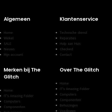
Algemeen
Klantenservice
Home
Technische dienst
Winkel
Reparaties
SALE
Hulp aan Huis
Nieuws
Checked
Mijn account
Contact
Merken bij The
Over The Glitch
Glitch
Home
IT’s Amazing Folder
Home
Computers
IT’s Amazing Folder
Componenten
Computers
Behuizingen
Componenten
Voedingen