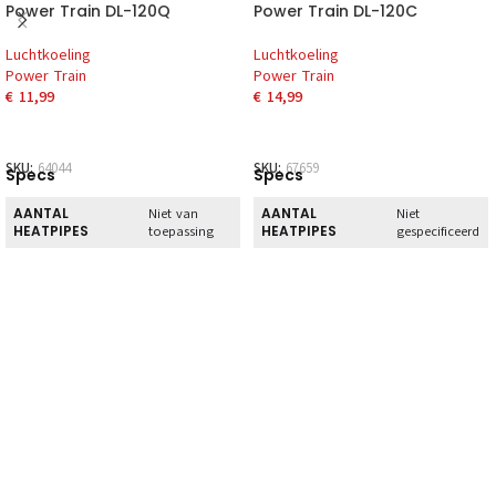
Power Train DL-120Q
Power Train DL-120C
Luchtkoeling
Luchtkoeling
Power Train
Power Train
€
11,99
€
14,99
SKU:
64044
SKU:
67659
Specs
Specs
AANTAL
AANTAL
Niet van
Niet
HEATPIPES
HEATPIPES
toepassing
gespecificeerd
BREEDTE
BREEDTE
125 mm
122 mm
DIEPTE
DIEPTE
122 mm
125 mm
HOOGTE
HOOGTE
66 mm
66 mm
HOOFDKLEUR
HOOFDKLEUR
Zwart/Groen
Zwart
AMD
AMD
AM4, AM5
AM4, AM5
ONDERSTEUNING
ONDERSTEUNING
TDP
TDP
95W
95W
TYPE KOELING
TYPE KOELING
Luchtkoeler
Luchtkoeler