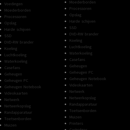
Moederborden
Voedingen
Processoren
Moederborden
Opslag
Processoren
Harde schijven
Opslag
SSD
Harde schijven
DVD-RW brander
SSD
Koeling
DVD-RW brander
Luchtkoeling
Koeling
Waterkoeling
Luchtkoeling
Casefans
Waterkoeling
Geheugen
Casefans
Geheugen PC
Geheugen
Geheugen Notebook
Geheugen PC
Videokaarten
Geheugen Notebook
Netwerk
Videokaarten
Netwerkopslag
Netwerk
Randapparatuur
Netwerkopslag
Toetsenborden
Randapparatuur
Muizen
Toetsenborden
Printers
Muizen
Cartridges