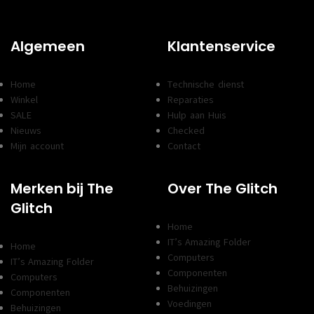
Algemeen
Klantenservice
Home
Technische dienst
Winkel
Reparaties
SALE
Hulp aan Huis
Nieuws
Checked
Mijn account
Contact
Merken bij The
Over The Glitch
Glitch
Home
IT’s Amazing Folder
Home
Computers
IT’s Amazing Folder
Componenten
Computers
Behuizingen
Componenten
Voedingen
Behuizingen