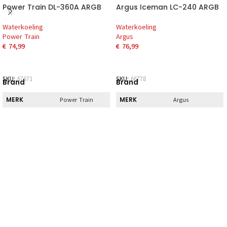
Power Train DL-360A ARGB
Argus Iceman LC-240 ARGB
Waterkoeling
Waterkoeling
Power Train
Argus
€
74,99
€
76,99
SKU:
67671
SKU:
66778
Brand
Brand
MERK
MERK
Power Train
Argus
Pickup
Pickup
DIRECT AF TE
DIRECT AF TE
Nee
Nee
HALEN
HALEN
Specs
Specs
RADIATORBREEDTE
RADIATORBREEDTE
393 mm
277 mm
RADIATORHOOGTE
RADIATORHOOGTE
27 mm
27 mm