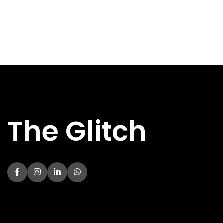
RADIATORDIEPTE
RADIATORDIEPTE
120 mm
120 mm
AANTAL
AANTAL
3
2
VENTILATOREN
VENTILATOREN
RADIATORFORMAAT
RADIATORFORMAAT
360 mm
240 mm
HOOFDKLEUR
HOOFDKLEUR
Zwart
Zwart
AMD
AMD
AM4, AM5
AM4, AM5
ONDERSTEUNING
ONDERSTEUNING
TYPE KOELING
TYPE KOELING
Waterkoeler
Waterkoeler
The Glitch