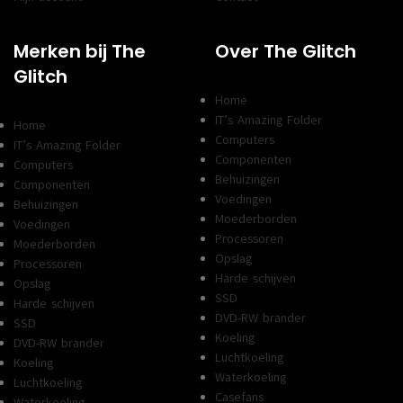
Merken bij The
Over The Glitch
Glitch
Home
IT’s Amazing Folder
Home
Computers
IT’s Amazing Folder
Componenten
Computers
Behuizingen
Componenten
Voedingen
Behuizingen
Moederborden
Voedingen
Processoren
Moederborden
Opslag
Processoren
Harde schijven
Opslag
SSD
Harde schijven
DVD-RW brander
SSD
Koeling
DVD-RW brander
Luchtkoeling
Koeling
Waterkoeling
Luchtkoeling
Casefans
Waterkoeling