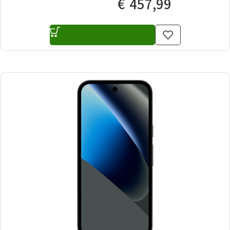
€
457,99