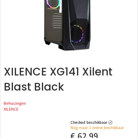
XILENCE XG141 Xilent
Blast Black
Behuizingen
XILENCE
Checked beschikbaar
Nog maar 1 online beschikbaar
€
62,99