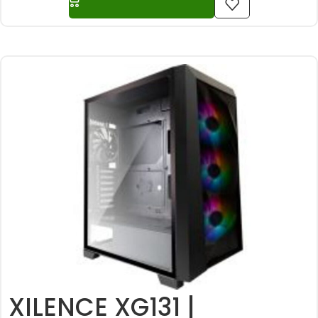
XILENCE XG131 |