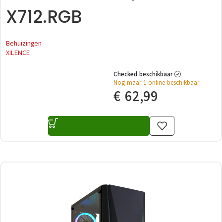
X712.RGB
Behuizingen
XILENCE
Checked beschikbaar
Nog maar 1 online beschikbaar
€
62,99