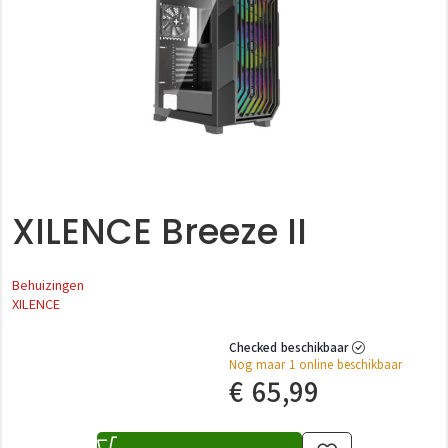
XILENCE Breeze II
Behuizingen
XILENCE
Checked beschikbaar
Nog maar 1 online beschikbaar
€
65,99