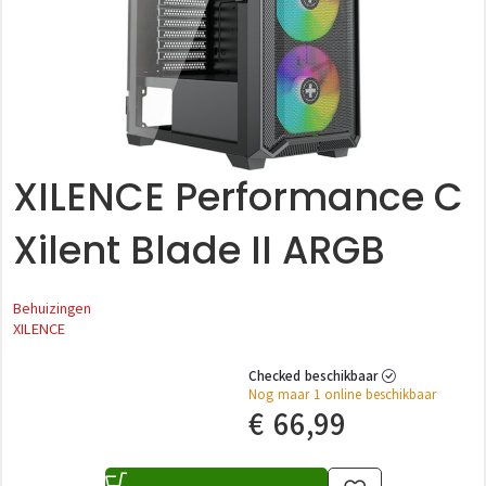
XILENCE Performance C
Xilent Blade II ARGB
Behuizingen
XILENCE
Checked beschikbaar
Nog maar 1 online beschikbaar
€
66,99