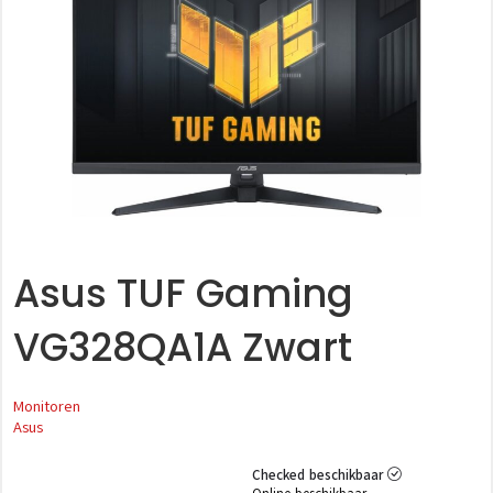
Asus TUF Gaming
VG328QA1A Zwart
Monitoren
Asus
Checked beschikbaar