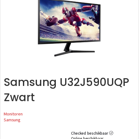
Samsung U32J590UQP
Zwart
Monitoren
Samsung
Checked beschikbaar
Online beschikbaar