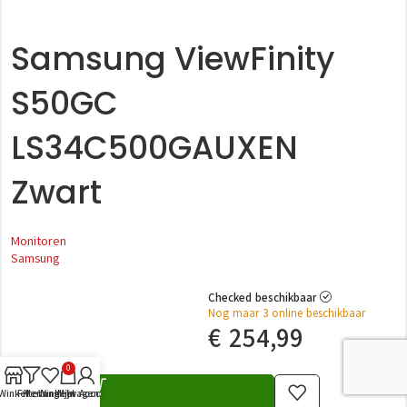
Samsung ViewFinity
S50GC
LS34C500GAUXEN
Zwart
Monitoren
Samsung
Checked beschikbaar
Nog maar 3 online beschikbaar
€
254,99
0
Winkel
Filters
Verlanglijst
Winkelwagen
Mijn Account