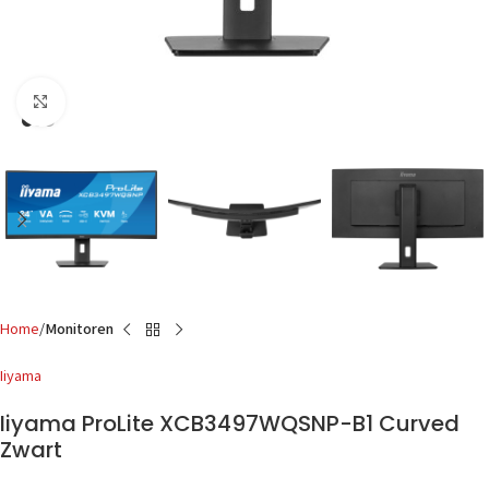
Click to enlarge
Home
Monitoren
Iiyama
Iiyama ProLite XCB3497WQSNP-B1 Curved
Zwart