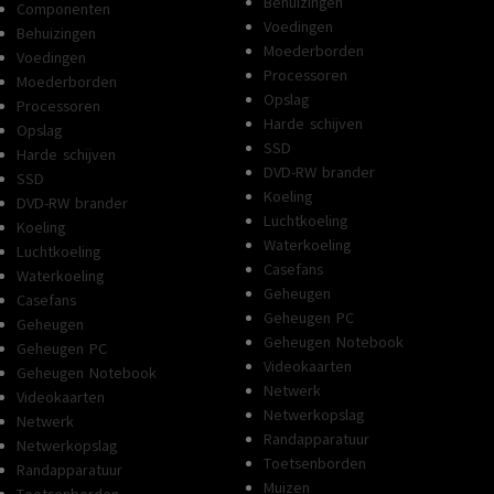
Behuizingen
Componenten
Voedingen
Behuizingen
Moederborden
Voedingen
Processoren
Moederborden
Opslag
Processoren
Harde schijven
Opslag
SSD
Harde schijven
DVD-RW brander
SSD
Koeling
DVD-RW brander
Luchtkoeling
Koeling
Waterkoeling
Luchtkoeling
Casefans
Waterkoeling
Geheugen
Casefans
Geheugen PC
Geheugen
Geheugen Notebook
Geheugen PC
Videokaarten
Geheugen Notebook
Netwerk
Videokaarten
Netwerkopslag
Netwerk
Randapparatuur
Netwerkopslag
Toetsenborden
Randapparatuur
Muizen