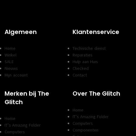
Algemeen
Klantenservice
Home
Technische dienst
Winkel
Reparaties
SALE
Hulp aan Huis
Nieuws
Checked
Mijn account
Contact
Merken bij The
Over The Glitch
Glitch
Home
IT’s Amazing Folder
Home
Computers
IT’s Amazing Folder
Componenten
Computers