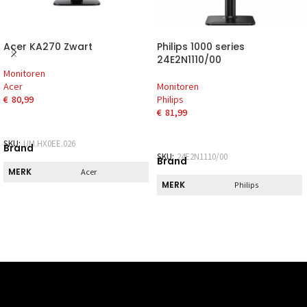
Acer KA270 Zwart
Philips 1000 series
24E2N1110/00
Monitoren
Acer
Monitoren
€
80,99
Philips
€
81,99
SKU:
UM.HX0EE.026
Brand
SKU:
24E2N1110/00
Brand
MERK
Acer
MERK
Philips
Pickup
Pickup
DIRECT AF TE
Nee
HALEN
DIRECT AF TE
Nee
HALEN
Scherm
Scherm