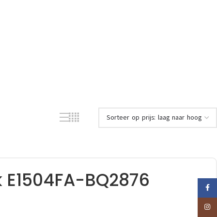
k E1504FA-BQ2876
Faceb
Insta