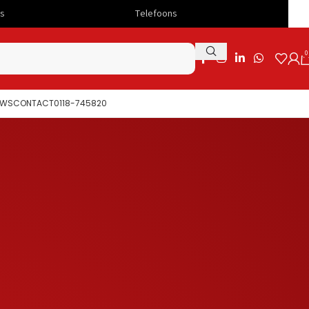
Telefoons
Snelle levering
0
UWS
CONTACT
0118-745820