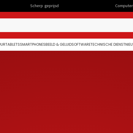
rp geprijsd
Computers
UUR
TABLETS
SMARTPHONES
BEELD & GELUID
SOFTWARE
TECHNISCHE DIENST
NIE