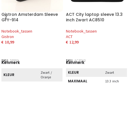
Gistron Amsterdam Sleeve
ACT City laptop sleeve 13.3
GFY-914
inch Zwart AC8510
Notebook_tassen
Notebook_tassen
Gistron
ACT
€
10,99
€
12,99
SKU:
58992
SKU:
AC8510
Kenmerk
Kenmerk
KLEUR
Zwart /
Zwart
KLEUR
Oranje
MAXIMAAL
13.3 inch
MAXIMAAL
SCHERMFORMAAT
14.0 inch
(33.80 cm)
SCHERMFORMAAT
(35.60 cm)
SOORT
Sleeve
SOORT
Sleeve