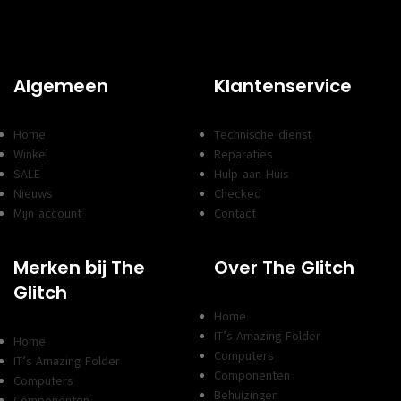
Algemeen
Klantenservice
Home
Technische dienst
Winkel
Reparaties
SALE
Hulp aan Huis
Nieuws
Checked
Mijn account
Contact
Merken bij The
Over The Glitch
Glitch
Home
IT’s Amazing Folder
Home
Computers
IT’s Amazing Folder
Componenten
Computers
Behuizingen
Componenten