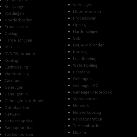
Voedingen
Behuizingen
Moederborden
Voedingen
Processoren
Moederborden
Opslag
Processoren
Harde schijven
Opslag
SSD
Harde schijven
DVD-RW brander
SSD
Koeling
DVD-RW brander
Luchtkoeling
Koeling
Waterkoeling
Luchtkoeling
Casefans
Waterkoeling
Geheugen
Casefans
Geheugen PC
Geheugen
Geheugen Notebook
Geheugen PC
Videokaarten
Geheugen Notebook
Netwerk
Videokaarten
Netwerkopslag
Netwerk
Randapparatuur
Netwerkopslag
Toetsenborden
Randapparatuur
Muizen
Toetsenborden