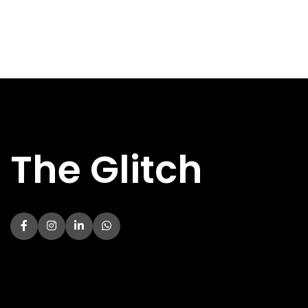
Kenmerk
Kenmerk
Niet
Niet
GPU AANWEZIG
GPU AANWEZIG
aanwezig
aanwezig
MAXIMALE
MAXIMALE
4.1 GHz
4.2 GHz
KLOKSNELHEID
KLOKSNELHEID
ONDERSTEUND
ONDERSTEUND
DDR4
DDR4
GEHEUGEN
GEHEUGEN
TOTAAL AANTAL
TOTAAL AANTAL
6
6
CORES
CORES
The Glitch
PROCESSORNAAM
PROCESSORNAAM
4500
5500
TOTAAL AANTAL
TOTAAL AANTAL
12
12
THREADS
THREADS
PROCESSORFAMILIE
PROCESSORFAMILIE
Ryzen 5
Ryzen 5
PROCESSORSOCKET
PROCESSORSOCKET
AM4
AM4