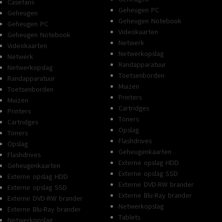
Casefans
Geheugen PC
Geheugen
Geheugen Notebook
Geheugen PC
Videokaarten
Geheugen Notebook
Netwerk
Videokaarten
Netwerkopslag
Netwerk
Randapparatuur
Netwerkopslag
Toetsenborden
Randapparatuur
Muizen
Toetsenborden
Printers
Muizen
Cartridges
Printers
Toners
Cartridges
Opslag
Toners
Flashdrives
Opslag
Geheugenkaarten
Flashdrives
Externe opslag HDD
Geheugenkaarten
Externe opslag SSD
Externe opslag HDD
Externe DVD-RW brander
Externe opslag SSD
Externe Blu-Ray brander
Externe DVD-RW brander
Netwerkopslag
Externe Blu-Ray brander
Tablets
Netwerkopslag