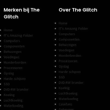
Merken bij The
Over The Glitch
Glitch
Home
IT’s Amazing Folder
Home
Computers
IT’s Amazing Folder
Componenten
Computers
Behuizingen
Componenten
Voedingen
Behuizingen
Moederborden
Voedingen
Processoren
Moederborden
Opslag
Processoren
Harde schijven
Opslag
SSD
Harde schijven
DVD-RW brander
SSD
Koeling
DVD-RW brander
Luchtkoeling
Koeling
Waterkoeling
Luchtkoeling
Casefans
Waterkoeling
Geheugen