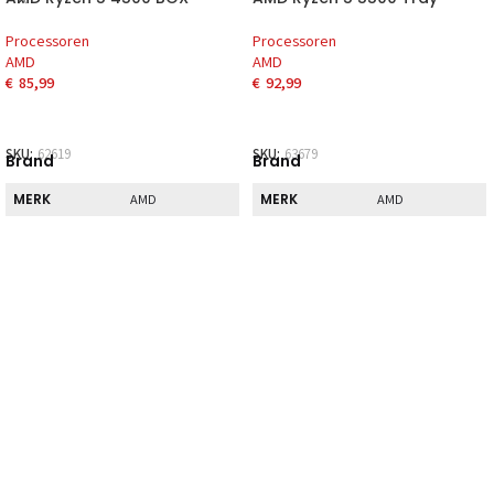
Processoren
Processoren
AMD
AMD
€
85,99
€
92,99
SKU:
62619
SKU:
63679
Brand
Brand
MERK
MERK
AMD
AMD
Direct
Direct
DIRECT AF TE
DIRECT AF TE
Nee
Nee
HALEN
HALEN
Extra
Extra
KOELER
KOELER
Ja
Nee
MEEGELEVERD
MEEGELEVERD