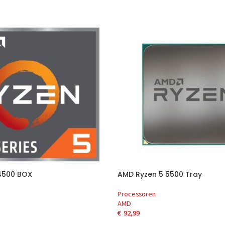
4500 BOX
AMD Ryzen 5 5500 Tray
Processoren
AMD
€
92,99