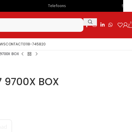
Telefoons
Snelle levering
0
UWS
CONTACT
0118-745820
9700X BOX
7 9700X BOX
aad