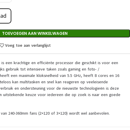
aad
TOEVOEGEN AAN WINKELWAGEN
Voeg toe aan verlanglijst
s een krachtige en efficiënte processor die geschikt is voor een
jks gebruik tot intensieve taken zoals gaming en foto- /
eeft een maximale kloksnelheid van 5.5 GHz, heeft 8 cores en 16
eloos kan multitasken en snel kan reageren op veeleisende
everbruik en ondersteuning voor de nieuwste technologieën is deze
 uitstekende keuze voor iedereen die op zoek is naar een goede
 van 240-360mm fans (2×120 of 3×120) wordt wel aanbevolen.