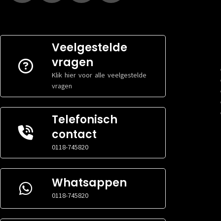
DDR4
GEHEUGEN
GEHEUGEN
TOTAAL AANTAL
TOTAAL AANT
4
CORES
CORES
PROCESSORNAAM
PROCESSORN
4100
Veelgestelde
TOTAAL AANTAL
TOTAAL AANT
vragen
8
THREADS
THREADS
Klik hier voor alle veelgestelde
PROCESSORFAMILIE
PROCESSORFAM
Ryzen 3
vragen
PROCESSORSOCKET
PROCESSORSO
AM4
Telefonisch
contact
0118-745820
Whatsappen
0118-745820