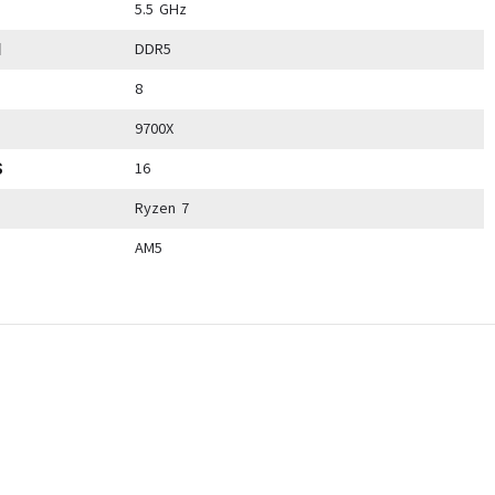
5.5 GHz
N
DDR5
8
9700X
S
16
Ryzen 7
AM5