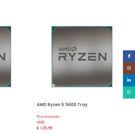
Faceb
Insta
linked
Whats
AMD Ryzen 5 5600 Tray
Processoren
AMD
€
125,99