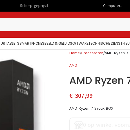
erp geprijsd
Computers
UUR
TABLETS
SMARTPHONES
BEELD & GELUID
SOFTWARE
TECHNISCHE DIENST
NIE
Home
Processoren
AMD Ryzen 7 
AMD
AMD Ryzen 
€
307,99
AMD Ryzen 7 9700X BOX
0 op winkel voorr