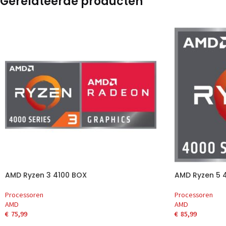
Gerelateerde producten
AMD Ryzen 3 4100 BOX
AMD Ryzen 5 
Processoren
Processoren
AMD
AMD
€
75,99
€
85,99