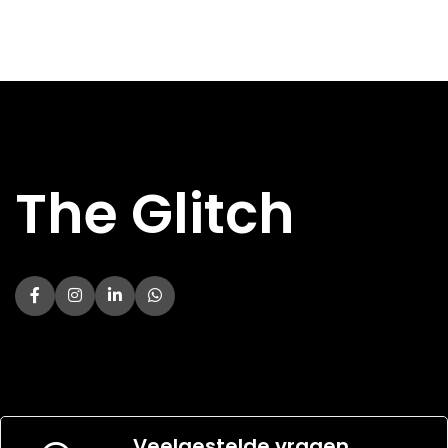
MAXIMALE
MAXIMALE
4.1 GHz
4.2 GHz
KLOKSNELHEID
KLOKSNELHEID
ONDERSTEUND
ONDERSTEUND
DDR4
DDR4
GEHEUGEN
GEHEUGEN
TOTAAL AANTAL
TOTAAL AANTAL
6
6
CORES
CORES
PROCESSORNAAM
PROCESSORNAAM
4500
5500
The Glitch
TOTAAL AANTAL
TOTAAL AANTAL
12
12
THREADS
THREADS
PROCESSORFAMILIE
PROCESSORFAMILIE
Ryzen 5
Ryzen 5
PROCESSORSOCKET
PROCESSORSOCKET
AM4
AM4
Veelgestelde vragen