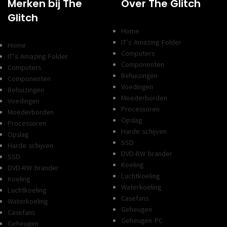
Merken bij The
Over The Glitch
Glitch
Home
IT’s Amazing Folder
Home
Computers
IT’s Amazing Folder
Componenten
Computers
Behuizingen
Componenten
Voedingen
Behuizingen
Moederborden
Voedingen
Processoren
Moederborden
Opslag
Processoren
Harde schijven
Opslag
SSD
Harde schijven
DVD-RW brander
SSD
Koeling
DVD-RW brander
Luchtkoeling
Koeling
Waterkoeling
Luchtkoeling
Casefans
Waterkoeling
Geheugen
Casefans
Geheugen PC
Geheugen