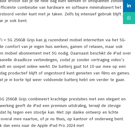
jduur ervoor dat je de hele dag kunt werken of ontspannen zonder
linked
efficiënte combinatie van hardware en software minimaliseert het
toord verder kunt met je taken. Zelfs bij intensief gebruik blijft je
Whats
ar je ook bent.
i + 5G 256GB Grijs kan jij razendsnel mobiel internetten via het 5G-
n de comfort van je eigen huis werken, gamen of relaxen, maar ook
en mobiel abonnement met 5G nodig. Daarnaast beschikt de iPad over
asnelle draadloze verbindingen, zodat je zonder vertraging video’s
dt en soepel online werkt. De batterij gaat tot 10 uur mee op een
 dag productief blijft of ongestoord kunt genieten van films en games.
t je in korte tijd weer voldoende batterij hebt om verder te gaan.
 5G 256GB Grijs combineert krachtige prestaties met een elegant en
fwerking geeft de iPad een premium uitstraling, terwijl de stevige
dat hij tegen een stootje kan. Met zijn slanke ontwerp en lichte
veral mee naartoe, of je nu thuis, op kantoor of onderweg bent.
ijk dan eens naar de Apple iPad Pro 2024 met