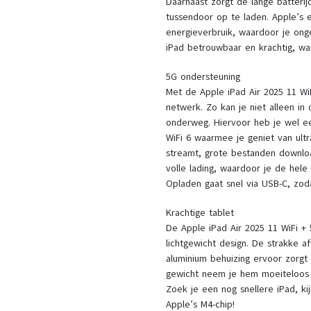
Daarnaast zorgt de lange batteri
tussendoor op te laden. Apple’s 
energieverbruik, waardoor je onges
iPad betrouwbaar en krachtig, wa
5G ondersteuning
Met de Apple iPad Air 2025 11 WiF
netwerk. Zo kan je niet alleen i
onderweg. Hiervoor heb je wel e
WiFi 6 waarmee je geniet van ultr
streamt, grote bestanden downloa
volle lading, waardoor je de hele
Opladen gaat snel via USB-C, zoda
Krachtige tablet
De Apple iPad Air 2025 11 WiFi +
lichtgewicht design. De strakke a
aluminium behuizing ervoor zorgt 
gewicht neem je hem moeiteloos o
Zoek je een nog snellere iPad, k
Apple’s M4-chip!