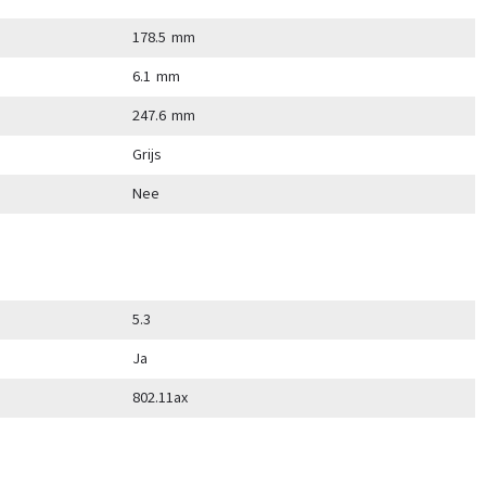
178.5 mm
6.1 mm
247.6 mm
Grijs
Nee
5.3
Ja
802.11ax