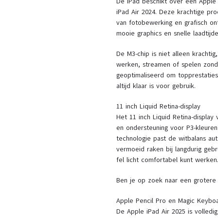
De iPad beschikt over een Apple 
iPad Air 2024. Deze krachtige pr
van fotobewerking en grafisch on
mooie graphics en snelle laadtijde
De M3-chip is niet alleen krachtig
werken, streamen of spelen zonde
geoptimaliseerd om topprestaties
altijd klaar is voor gebruik.
11 inch Liquid Retina-display
Het 11 inch Liquid Retina-display
en ondersteuning voor P3-kleure
technologie past de witbalans au
vermoeid raken bij langdurig gebr
fel licht comfortabel kunt werken
Ben je op zoek naar een grotere 
Apple Pencil Pro en Magic Keybo
De Apple iPad Air 2025 is volled