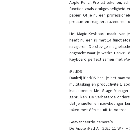
Apple Pencil Pro tilt tekenen, s
functies zoals drukgevoeligheid en
papier. Of je nu een professionel
precisie en reageert razendsnel 
Het Magic Keyboard maakt van je
heeft nu een rij met 14 functieto
navigeren. De stevige magnetisch
ongeacht waar je werkt. Dankzij 
Keyboard perfect samen met iPadOS
iPadOS
Dankzij iPadOS haal je het maxima
multitasking en productiviteit, z
kunt openen. Met Stage Manager 
gebruiken. De verbeterde onders
dat je sneller en nauwkeuriger ku
taken met één tik uit te voeren.
Geavanceerde camera’s
De Apple iPad Air 2025 11 WiFi + 