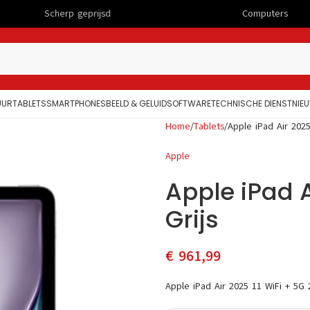
erp geprijsd
Computers
UUR
TABLETS
SMARTPHONES
BEELD & GELUID
SOFTWARE
TECHNISCHE DIENST
NIE
Home
Tablets
Apple iPad Air 2025
Apple
Apple iPad A
Grijs
€
961,99
Apple iPad Air 2025 11 WiFi + 5G 