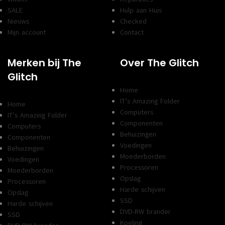
SALE
Hulp aan Huis
Nieuws
Checked
Mijn account
Contact
Merken bij The
Over The Glitch
Glitch
Home
IT’s Amazing Folder
Home
Computers
IT’s Amazing Folder
Componenten
Computers
Behuizingen
Componenten
Voedingen
Behuizingen
Moederborden
Voedingen
Processoren
Moederborden
Opslag
Processoren
Harde schijven
Opslag
SSD
Harde schijven
DVD-RW brander
SSD
Koeling