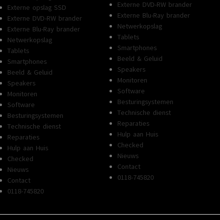
Externe DVD-RW brander
Externe opslag SSD
Externe Blu-Ray brander
Externe DVD-RW brander
Netwerkopslag
Externe Blu-Ray brander
Tablets
Netwerkopslag
Smartphones
Tablets
Beeld & Geluid
Smartphones
Speakers
Beeld & Geluid
Monitoren
Speakers
Software
Monitoren
Besturingsystemen
Software
Technische dienst
Besturingsystemen
Reparaties
Technische dienst
Hulp aan Huis
Reparaties
Checked
Hulp aan Huis
Nieuws
Checked
Contact
Nieuws
0118-745820
Contact
0118-745820