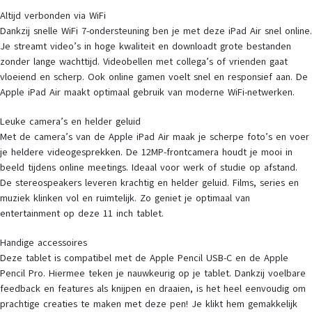
Altijd verbonden via WiFi
Dankzij snelle WiFi 7-ondersteuning ben je met deze iPad Air snel online.
Je streamt video’s in hoge kwaliteit en downloadt grote bestanden
zonder lange wachttijd. Videobellen met collega’s of vrienden gaat
vloeiend en scherp. Ook online gamen voelt snel en responsief aan. De
Apple iPad Air maakt optimaal gebruik van moderne WiFi-netwerken.
Leuke camera’s en helder geluid
Met de camera’s van de Apple iPad Air maak je scherpe foto’s en voer
je heldere videogesprekken. De 12MP-frontcamera houdt je mooi in
beeld tijdens online meetings. Ideaal voor werk of studie op afstand.
De stereospeakers leveren krachtig en helder geluid. Films, series en
muziek klinken vol en ruimtelijk. Zo geniet je optimaal van
entertainment op deze 11 inch tablet.
Handige accessoires
Deze tablet is compatibel met de Apple Pencil USB-C en de Apple
Pencil Pro. Hiermee teken je nauwkeurig op je tablet. Dankzij voelbare
feedback en features als knijpen en draaien, is het heel eenvoudig om
prachtige creaties te maken met deze pen! Je klikt hem gemakkelijk