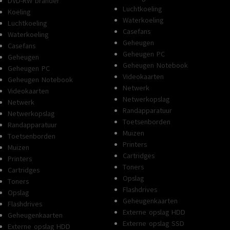
DVD-RW brander
Luchtkoeling
Koeling
Waterkoeling
Luchtkoeling
Casefans
Waterkoeling
Geheugen
Casefans
Geheugen PC
Geheugen
Geheugen Notebook
Geheugen PC
Videokaarten
Geheugen Notebook
Netwerk
Videokaarten
Netwerkopslag
Netwerk
Randapparatuur
Netwerkopslag
Toetsenborden
Randapparatuur
Muizen
Toetsenborden
Printers
Muizen
Cartridges
Printers
Toners
Cartridges
Opslag
Toners
Flashdrives
Opslag
Geheugenkaarten
Flashdrives
Externe opslag HDD
Geheugenkaarten
Externe opslag SSD
Externe opslag HDD