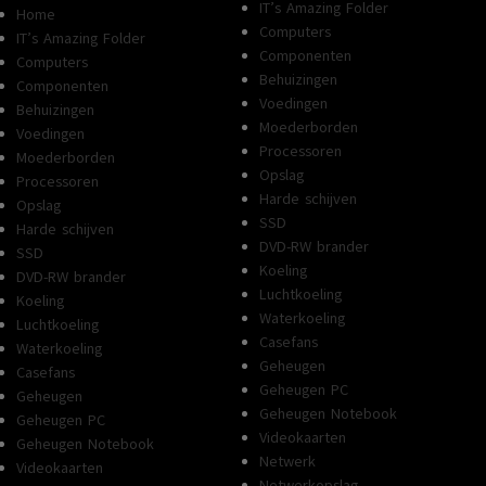
IT’s Amazing Folder
Home
Computers
IT’s Amazing Folder
Componenten
Computers
Behuizingen
Componenten
Voedingen
Behuizingen
Moederborden
Voedingen
Processoren
Moederborden
Opslag
Processoren
Harde schijven
Opslag
SSD
Harde schijven
DVD-RW brander
SSD
Koeling
DVD-RW brander
Luchtkoeling
Koeling
Waterkoeling
Luchtkoeling
Casefans
Waterkoeling
Geheugen
Casefans
Geheugen PC
Geheugen
Geheugen Notebook
Geheugen PC
Videokaarten
Geheugen Notebook
Netwerk
Videokaarten
Netwerkopslag