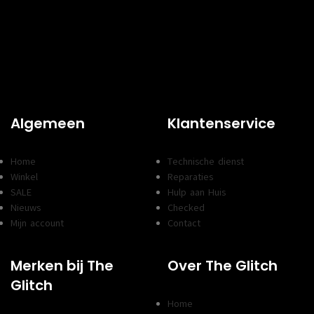
Algemeen
Klantenservice
Home
Technische dienst
Winkel
Reparaties
SALE
Hulp aan Huis
Nieuws
Checked
Mijn account
Contact
Merken bij The
Over The Glitch
Glitch
Home