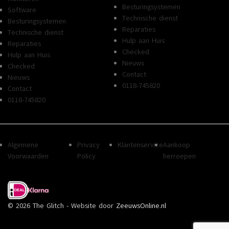
Besturingsystemen
Software
Technische dienst
Besturingsystemen
Reparaties
Technische dienst
Hulp aan Huis
Reparaties
Checked
Hulp aan Huis
Nieuws
Checked
Contact
Nieuws
0118-745820
Contact
0118-745820
Algemene
Privacy
Klantenservice
Aankoop
Voorwaarden
Policy
herroepen
© 2026 The Glitch - Website door
ZeeuwsOnline.nl