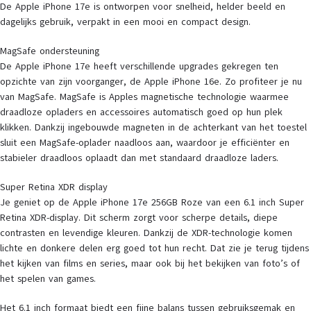
De Apple iPhone 17e is ontworpen voor snelheid, helder beeld en
dagelijks gebruik, verpakt in een mooi en compact design.
MagSafe ondersteuning
De Apple iPhone 17e heeft verschillende upgrades gekregen ten
opzichte van zijn voorganger, de Apple iPhone 16e. Zo profiteer je nu
van MagSafe. MagSafe is Apples magnetische technologie waarmee
draadloze opladers en accessoires automatisch goed op hun plek
klikken. Dankzij ingebouwde magneten in de achterkant van het toestel
sluit een MagSafe-oplader naadloos aan, waardoor je efficiënter en
stabieler draadloos oplaadt dan met standaard draadloze laders.
Super Retina XDR display
Je geniet op de Apple iPhone 17e 256GB Roze van een 6.1 inch Super
Retina XDR-display. Dit scherm zorgt voor scherpe details, diepe
contrasten en levendige kleuren. Dankzij de XDR-technologie komen
lichte en donkere delen erg goed tot hun recht. Dat zie je terug tijdens
het kijken van films en series, maar ook bij het bekijken van foto’s of
het spelen van games.
Het 6.1 inch formaat biedt een fijne balans tussen gebruiksgemak en