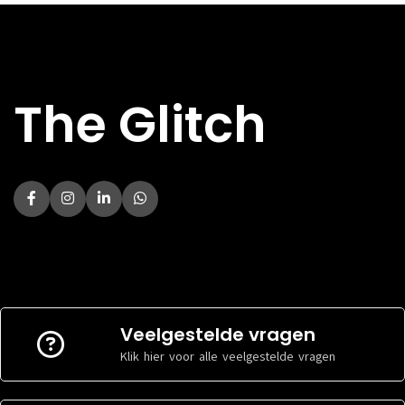
DIRECT AF TE
DIRECT AF TE
Nee
Nee
HALEN
HALEN
Kenmerken
Kenmerken
The Glitch
BREEDTE
BREEDTE
77.9 mm
80.1 mm
DIKTE
DIKTE
7.5 mm
10.2 mm
HOOGTE
HOOGTE
164.4 mm
169 mm
KLEUR
KLEUR
Zwart
Zwart
AANSLUITING
AANSLUITING
USB-C
USB-C
DIAGONAAL
DIAGONAAL
6.7 inch
6.6 inch
2340 x 1080
2400 x 1080
RESOLUTIE
RESOLUTIE
pixels
pixels
SCHERMTYPE
SCHERMTYPE
OLED
LCD
Veelgestelde vragen
Klik hier voor alle veelgestelde vragen
Software
Software
BESTURINGSSOFTWARE
BESTURINGSSOFTWARE
Android
Android