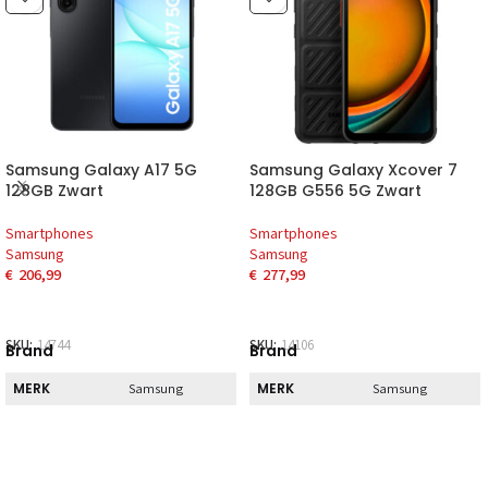
Samsung Galaxy A17 5G
Samsung Galaxy Xcover 7
128GB Zwart
128GB G556 5G Zwart
Smartphones
Smartphones
Samsung
Samsung
€
206,99
€
277,99
SKU:
14744
SKU:
14106
Brand
Brand
MERK
MERK
Samsung
Samsung
Direct
Direct