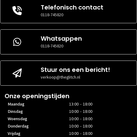
VERSIE
VERSIE
15 of
14 of
Telefonisch contact
BESTURINGSSOFTWARE
BESTURINGSSOFTWARE
hoger
hoger
0118-745820
Opslag
Opslag
Whatsappen
OPSLAGCAPACITEIT
OPSLAGCAPACITEIT
128GB
128GB
0118-745820
INHOUD
INHOUD
Ja
Ja
Ram
Ram
Stuur ons een bericht!
GEHEUGENCAPACITEIT
GEHEUGENCAPACITEIT
4GB
6GB
verkoop@theglitch.nl
Onze openingstijden
Maandag
13:00 - 18:00
Dinsdag
10:00 - 18:00
Woensdag
10:00 - 18:00
Donderdag
10:00 - 18:00
Vrijdag
10:00 - 18:00