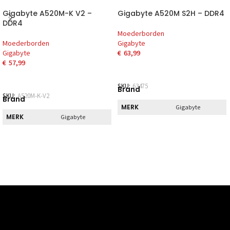
Gigabyte A520M-K V2 –
Gigabyte A520M S2H – DDR4
DDR4
Moederborden
Moederborden
Gigabyte
Gigabyte
€
63,99
€
57,99
SKU:
63475
Brand
SKU:
A520M-K-V2
Brand
MERK
Gigabyte
MERK
Gigabyte
Direct
Direct
DIRECT AF TE
Nee
HALEN
DIRECT AF TE
Nee
HALEN
Disp
Disp
DVI
1x
AANSLUITINGEN
DVI
0x
AANSLUITINGEN