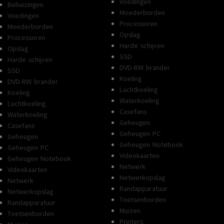
Voedingen
Behuizingen
Moederborden
Voedingen
Processoren
Moederborden
Opslag
Processoren
Harde schijven
Opslag
SSD
Harde schijven
DVD-RW brander
SSD
Koeling
DVD-RW brander
Luchtkoeling
Koeling
Waterkoeling
Luchtkoeling
Casefans
Waterkoeling
Geheugen
Casefans
Geheugen PC
Geheugen
Geheugen Notebook
Geheugen PC
Videokaarten
Geheugen Notebook
Netwerk
Videokaarten
Netwerkopslag
Netwerk
Randapparatuur
Netwerkopslag
Toetsenborden
Randapparatuur
Muizen
Toetsenborden
Printers