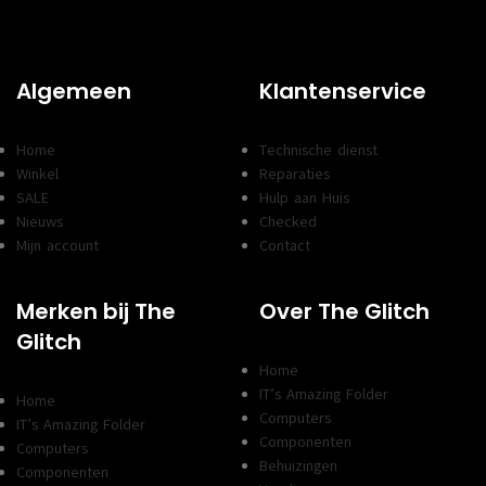
Algemeen
Klantenservice
Home
Technische dienst
Winkel
Reparaties
SALE
Hulp aan Huis
Nieuws
Checked
Mijn account
Contact
Merken bij The
Over The Glitch
Glitch
Home
IT’s Amazing Folder
Home
Computers
IT’s Amazing Folder
Componenten
Computers
Behuizingen
Componenten