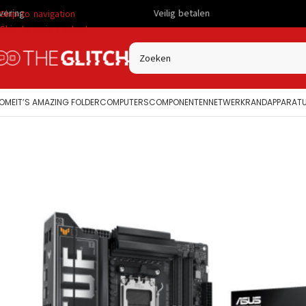
Veilig betalen
Scherp 
Skip to navigation
Skip to main content
OME
IT’S AMAZING FOLDER
COMPUTERS
COMPONENTEN
NETWERK
RANDAPPARAT