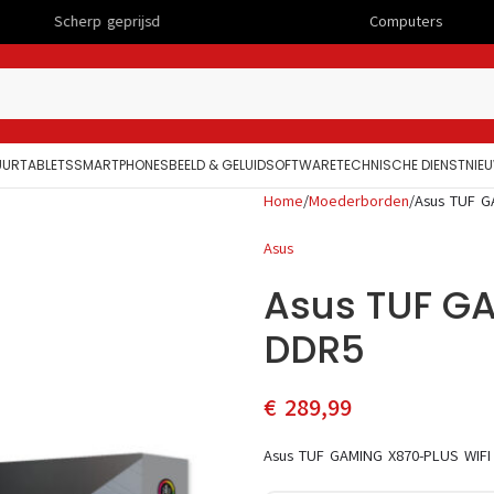
geprijsd
Computers
UUR
TABLETS
SMARTPHONES
BEELD & GELUID
SOFTWARE
TECHNISCHE DIENST
NIE
Home
Moederborden
Asus TUF G
Asus
Asus TUF G
DDR5
€
289,99
Asus TUF GAMING X870-PLUS WIF