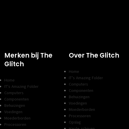
USB-C
0x
AANSLUITINGEN
VGA AANSLUITINGEN
1x
Spec
CHIPSET
A520
Merken bij The
Over The Glitch
FORMFACTOR
X
Micro-ATX
Glitch
PROCESSOR SOCKET
AM4
AANTAL
Home
2
GEHEUGENSLOTEN
IT’s Amazing Folder
Home
Computers
TYPE GEHEUGEN
DDR4
IT’s Amazing Folder
Componenten
Computers
Express 3.0,
M.2, PCI Express 3.0,
OPSLAGINTERFACES
Behuizingen
SATAIII
Componenten
Voedingen
Behuizingen
Moederborden
Voedingen
Conn
Processoren
Moederborden
Opslag
Processoren
AANTAL SATA
4
Harde schijven