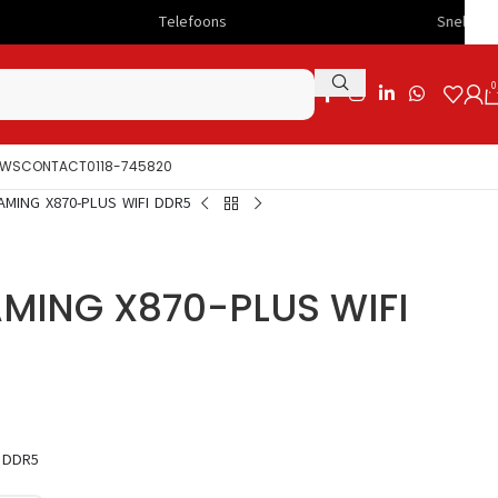
Telefoons
Snelle levering
0
UWS
CONTACT
0118-745820
AMING X870-PLUS WIFI DDR5
AMING X870-PLUS WIFI
I DDR5