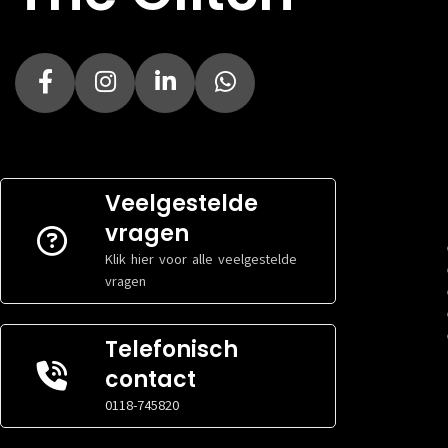
HDMI AANSLUITINGEN
nvt
VGA AANSLUIT
USB-C
nvt
AANSLUITINGEN
Spec
VGA AANSLUITINGEN
nvt
CHIPSET
Spec
FORMFACTOR
PROCESSOR S
CHIPSET
nvt
Veelgestelde
AANTAL
FORMFACTOR
nvt
GEHEUGENSLO
vragen
PROCESSOR SOCKET
s1700
TYPE GEHEUG
Klik hier voor alle veelgestelde
AANTAL
nvt
vragen
GEHEUGENSLOTEN
OPSLAGINTER
TYPE GEHEUGEN
nvt
OPSLAGINTERFACES
Telefonisch
nvt
Conn
contact
AANTAL SATA
Conn
AANSLUITINGE
0118-745820
TYPE RGB
AANTAL SATA
nvt