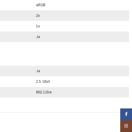
aRGB
2x
1x
Ja
Ja
2.5 Gbit
802.11be
Faceb
Insta