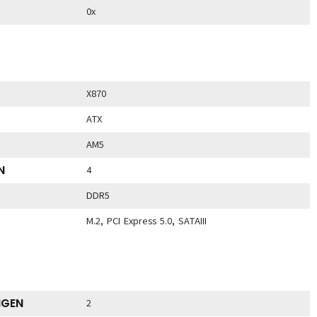
0x
X870
ATX
AM5
N
4
DDR5
M.2, PCI Express 5.0, SATAIII
NGEN
2