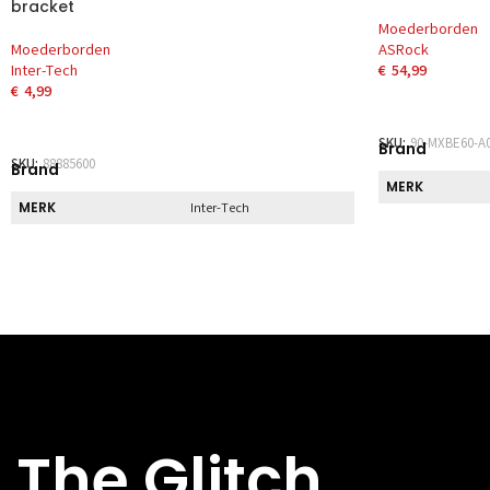
bracket
Moederborden
Moederborden
ASRock
Inter-Tech
€
54,99
€
4,99
TOEVOEGEN 
TOEVOEGEN AAN WINKELWAGEN
SKU:
90-MXBE60-A
Brand
SKU:
88885600
Brand
MERK
MERK
Inter-Tech
Direct
Direct
DIRECT AF TE 
DIRECT AF TE HALEN
Nee
Disp
Disp
DVI AANSLUIT
DVI AANSLUITINGEN
nvt
DISPLAYPORT
AANSLUITINGE
DISPLAYPORT
The Glitch
nvt
AANSLUITINGEN
HDMI AANSLUI