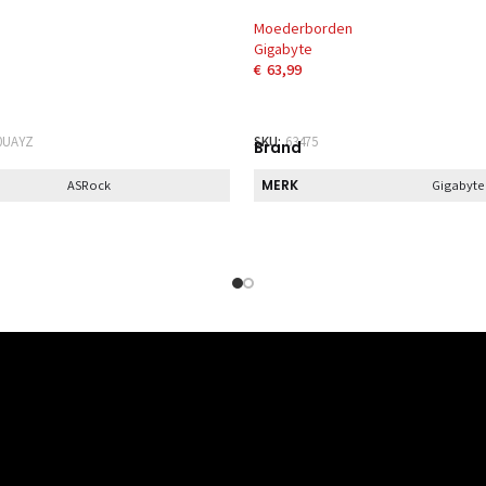
Moederborden
Gigabyte
€
63,99
AAN WINKELWAGEN
TOEVOEGEN AAN WINKELWAG
0UAYZ
SKU:
63475
Brand
MERK
ASRock
Gigabyte
Direct
HALEN
DIRECT AF TE HALEN
Nee
Nee
Disp
INGEN
DVI AANSLUITINGEN
0x
1x
DISPLAYPORT
0x
0x
N
AANSLUITINGEN
TINGEN
HDMI AANSLUITINGEN
1x
1x