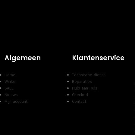
INGEN
USB-C
1x
0x
AANSLUITINGEN
VGA AANSLUITINGEN
1x
A520
Spec
Micro-ATX
CHIPSET
A520
OCKET
AM4
Algemeen
Klantenservice
FORMFACTOR
Micro-AT
2
TEN
PROCESSOR SOCKET
AM4
EN
AANTAL
Home
Technische dienst
DDR4
2
GEHEUGENSLOTEN
Winkel
Reparaties
M.2, PCI Express 3.0,
FACES
SALE
Hulp aan Huis
TYPE GEHEUGEN
SATAIII
DDR4
Nieuws
Checked
M.2, PCI 
OPSLAGINTERFACES
Mijn account
Contact
SATAIII
4
Conn
N
AANTAL SATA
Niet aanwezig
4