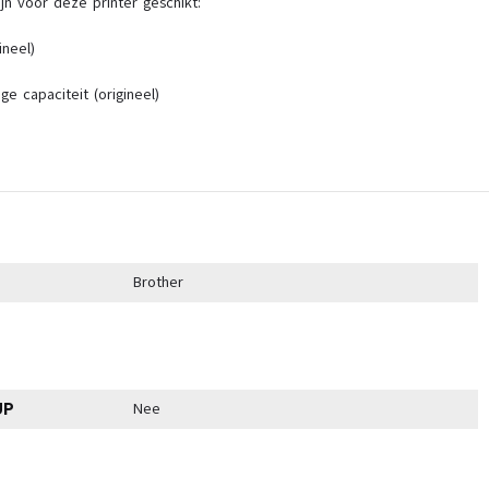
n voor deze printer geschikt:
ineel)
e capaciteit (origineel)
Brother
UP
Nee