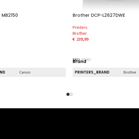
 MB2150
Brother DCP-L2627DWE
Printers
Brother
€
239,99
AAN WINKELWAGEN
TOEVOEGEN AAN WINKELWAG
SKU:
65267
Brand
AND
PRINTERS_BRAND
Canon
Brother
Direct
ECT_PICKUP
PRINTERS_DIRECT_PICKUP
Nee
Nee
Eigenschap
BREEDTE
463 mm
410 mm