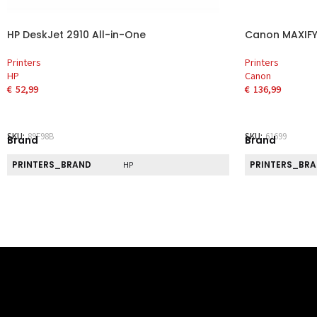
HP DeskJet 2910 All-in-One
Canon MAXIFY
Printers
Printers
HP
Canon
€
52,99
€
136,99
TOEVOEGEN AAN WINKELWAGEN
TOEVOEGEN 
SKU:
89F98B
SKU:
61699
Brand
Brand
PRINTERS_BRAND
PRINTERS_BR
HP
Direct
Direct
PRINTERS_DIRECT_PICKUP
PRINTERS_DIR
Nee
Eigenschap
Eigenschap
BREEDTE
BREEDTE
425 mm