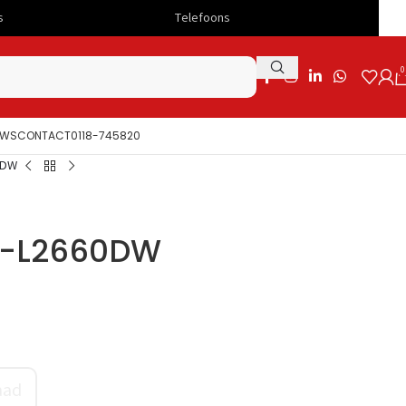
Telefoons
Snelle levering
0
UWS
CONTACT
0118-745820
0DW
P-L2660DW
aad