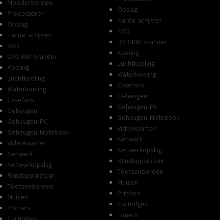
Moederborden
Opslag
Processoren
Harde schijven
Opslag
SSD
Harde schijven
DVD-RW brander
SSD
Koeling
DVD-RW brander
Luchtkoeling
Koeling
Waterkoeling
Luchtkoeling
Casefans
Waterkoeling
Geheugen
Casefans
Geheugen PC
Geheugen
Geheugen Notebook
Geheugen PC
Videokaarten
Geheugen Notebook
Netwerk
Videokaarten
Netwerkopslag
Netwerk
Randapparatuur
Netwerkopslag
Toetsenborden
Randapparatuur
Muizen
Toetsenborden
Printers
Muizen
Cartridges
Printers
Toners
Cartridges