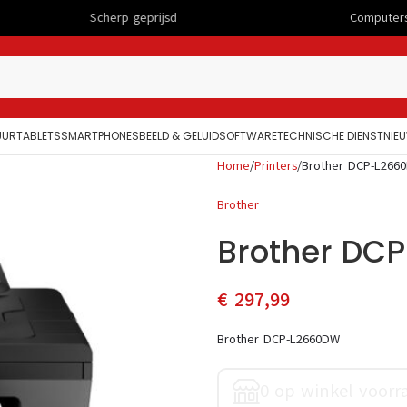
Scherp geprijsd
Computers
UUR
TABLETS
SMARTPHONES
BEELD & GELUID
SOFTWARE
TECHNISCHE DIENST
NIE
Home
Printers
Brother DCP-L266
Brother
Brother DC
€
297,99
Brother DCP-L2660DW
0 op winkel voorr