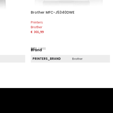
Brother MFC-J5340DWE
Printers
Brother
€
301,99
EN
TOEVOEGEN AAN WINKELWAGEN
SKU:
64988
Brand
PRINTERS_BRAND
Brother
Direct
PRINTERS_DIRECT_PICKUP
Nee
Eigenschap
BREEDTE
530 mm