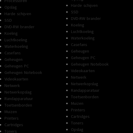
Processoren
Harde schijven
Opslag
SSD
Harde schijven
DVD-RW brander
SSD
Koeling
DVD-RW brander
Luchtkoeling
Koeling
Waterkoeling
Luchtkoeling
Casefans
Waterkoeling
Geheugen
Casefans
Geheugen PC
Geheugen
Geheugen Notebook
Geheugen PC
Videokaarten
Geheugen Notebook
Netwerk
Videokaarten
Netwerkopslag
Netwerk
Randapparatuur
Netwerkopslag
Toetsenborden
Randapparatuur
Muizen
Toetsenborden
Printers
Muizen
Cartridges
Printers
Toners
Cartridges
Opslag
Toners