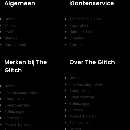
Algemeen
Klantenservice
Home
Technische dienst
Winkel
Reparaties
SALE
Hulp aan Huis
Nieuws
Checked
Mijn account
Contact
Merken bij The
Over The Glitch
Glitch
Home
IT’s Amazing Folder
Home
Computers
IT’s Amazing Folder
Componenten
Computers
Behuizingen
Componenten
Voedingen
Behuizingen
Moederborden
Voedingen
Processoren
Moederborden
Opslag