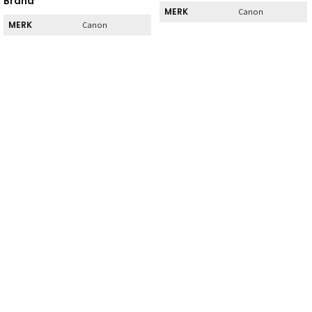
Brand
MERK
Canon
MERK
Canon
Direct
Direct
DIRECT AF TE
Nee
HALEN
DIRECT AF TE
Ja
HALEN
Kenmerk
Kenmerk
INHOUD
1
INHOUD
1
Hoog
TYPE
rendement
Normaal
TYPE
rendement
SOORT
Zwart
SOORT
Zwart