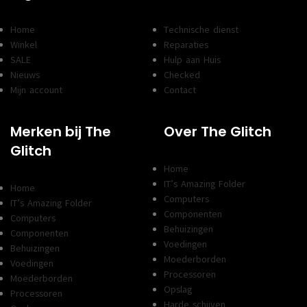
Home
Technische dienst
Winkel
Reparaties
SALE
Hulp aan Huis
Nieuws
Checked
Mijn account
Contact
Merken bij The
Over The Glitch
Glitch
Home
IT’s Amazing Folder
Home
Computers
IT’s Amazing Folder
Componenten
Computers
Behuizingen
Componenten
Voedingen
Behuizingen
Moederborden
Voedingen
Processoren
Moederborden
Opslag
Processoren
Harde schijven