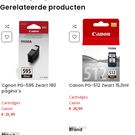
Gerelateerde producten
Canon PG-595 Zwart 180
Canon PG-512 Zwart 15,0ml
pagina`s
Cartridges
Cartridges
Canon
Canon
€
26,99
€
25,99
SKU:
35157
Brand
SKU:
69288