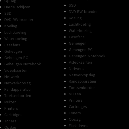
Opslag
SSD
Harde schijven
DVD-RW brander
SSD
Koeling
DVD-RW brander
Luchtkoeling
Koeling
Waterkoeling
Luchtkoeling
Casefans
Waterkoeling
Geheugen
Casefans
Geheugen PC
Geheugen
Geheugen Notebook
Geheugen PC
Videokaarten
Geheugen Notebook
Netwerk
Videokaarten
Netwerkopslag
Netwerk
Randapparatuur
Netwerkopslag
Toetsenborden
Randapparatuur
Muizen
Toetsenborden
Printers
Muizen
Cartridges
Printers
Toners
Cartridges
Opslag
Toners
Flashdrives
Opslag