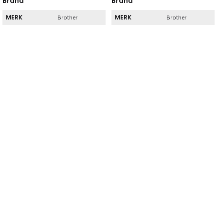
Brand
Brand
MERK
MERK
Brother
Brother
Direct
Direct
DIRECT AF TE
DIRECT AF TE
Nee
Nee
HALEN
HALEN
Kenmerk
Kenmerk
SOORT
SOORT
Zwart
Zwart
Normaal
Normaal
TYPE
TYPE
rendement
rendement
AANTAL
AANTAL
1
1