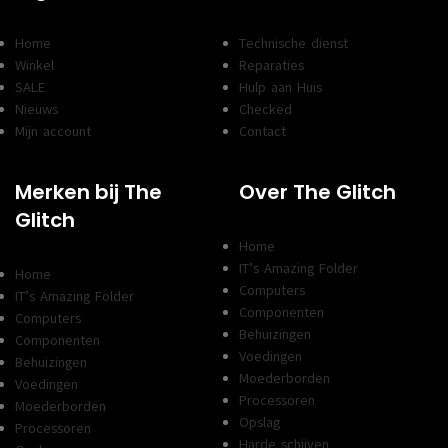
Home
Technische dienst
Winkel
Reparaties
SALE
Hulp aan Huis
Nieuws
Checked
Mijn account
Contact
Merken bij The
Over The Glitch
Glitch
Home
IT’s Amazing Folder
Home
Computers
IT’s Amazing Folder
Componenten
Computers
Behuizingen
Componenten
Voedingen
Behuizingen
Moederborden
Voedingen
Processoren
Moederborden
Opslag
Processoren
Harde schijven