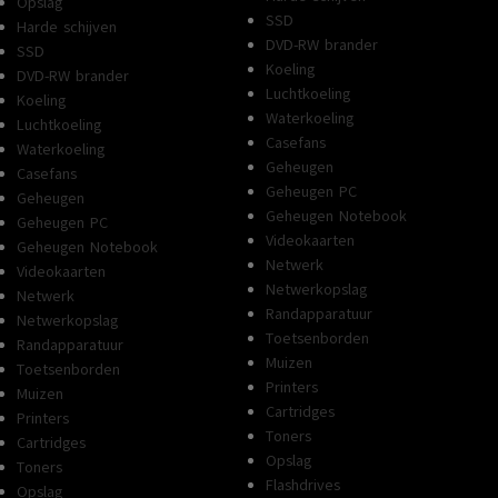
Opslag
SSD
Harde schijven
DVD-RW brander
SSD
Koeling
DVD-RW brander
Luchtkoeling
Koeling
Waterkoeling
Luchtkoeling
Casefans
Waterkoeling
Geheugen
Casefans
Geheugen PC
Geheugen
Geheugen Notebook
Geheugen PC
Videokaarten
Geheugen Notebook
Netwerk
Videokaarten
Netwerkopslag
Netwerk
Randapparatuur
Netwerkopslag
Toetsenborden
Randapparatuur
Muizen
Toetsenborden
Printers
Muizen
Cartridges
Printers
Toners
Cartridges
Opslag
Toners
Flashdrives
Opslag