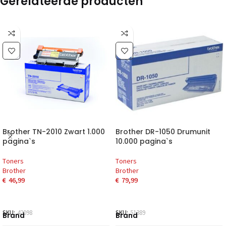
Gerelateerde producten
Brother TN-2010 Zwart 1.000
Brother DR-1050 Drumunit
pagina`s
10.000 pagina`s
Toners
Toners
Brother
Brother
€
46,99
€
79,99
SKU:
42098
SKU:
51389
Brand
Brand