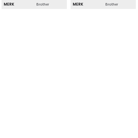
MERK
MERK
Brother
Brother
Direct
Direct
DIRECT AF TE
DIRECT AF TE
Nee
Nee
HALEN
HALEN
Kenmerk
Kenmerk
SOORT
SOORT
Zwart
Geen
TYPE
Normaal
Geen
TYPE
rendement
AANTAL
1
AANTAL
1