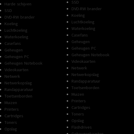
SSD
Harde schijven
DVD-RW brander
SSD
Koeling
DVD-RW brander
Luchtkoeling
Koeling
Waterkoeling
Luchtkoeling
Casefans
Waterkoeling
Geheugen
Casefans
Geheugen PC
Geheugen
Geheugen Notebook
Geheugen PC
Videokaarten
Geheugen Notebook
Netwerk
Videokaarten
Netwerkopslag
Netwerk
Randapparatuur
Netwerkopslag
Toetsenborden
Randapparatuur
Muizen
Toetsenborden
Printers
Muizen
Cartridges
Printers
Toners
Cartridges
Opslag
Toners
Flashdrives
Opslag
Geheugenkaarten