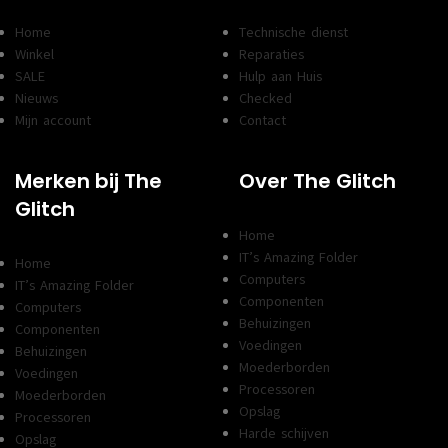
Home
Technische dienst
Winkel
Reparaties
SALE
Hulp aan Huis
Nieuws
Checked
Mijn account
Contact
Merken bij The
Over The Glitch
Glitch
Home
IT’s Amazing Folder
Home
Computers
IT’s Amazing Folder
Componenten
Computers
Behuizingen
Componenten
Voedingen
Behuizingen
Moederborden
Voedingen
Processoren
Moederborden
Opslag
Processoren
Harde schijven
Opslag