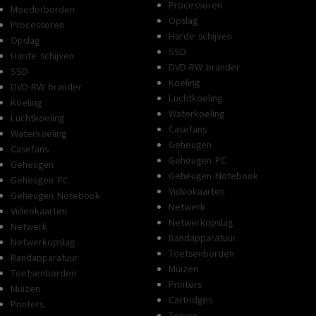
Processoren
Moederborden
Opslag
Processoren
Harde schijven
Opslag
SSD
Harde schijven
DVD-RW brander
SSD
Koeling
DVD-RW brander
Luchtkoeling
Koeling
Waterkoeling
Luchtkoeling
Casefans
Waterkoeling
Geheugen
Casefans
Geheugen PC
Geheugen
Geheugen Notebook
Geheugen PC
Videokaarten
Geheugen Notebook
Netwerk
Videokaarten
Netwerkopslag
Netwerk
Randapparatuur
Netwerkopslag
Toetsenborden
Randapparatuur
Muizen
Toetsenborden
Printers
Muizen
Cartridges
Printers
Toners