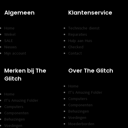
Algemeen
Klantenservice
Home
Technische dienst
Winkel
Reparaties
SALE
Hulp aan Huis
Nieuws
Checked
Mijn account
Contact
Merken bij The
Over The Glitch
Glitch
Home
IT’s Amazing Folder
Home
Computers
IT’s Amazing Folder
Componenten
Computers
Behuizingen
Componenten
Voedingen
Behuizingen
Moederborden
Voedingen