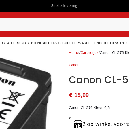
Snelle levering
Veilig betalen
UUR
TABLETS
SMARTPHONES
BEELD & GELUID
SOFTWARE
TECHNISCHE DIENST
NIE
Home
Cartridges
Canon CL-576 Kl
Canon
Canon CL-57
€
15,99
Canon CL-576 Kleur 6,2ml
2 op winkel voorr