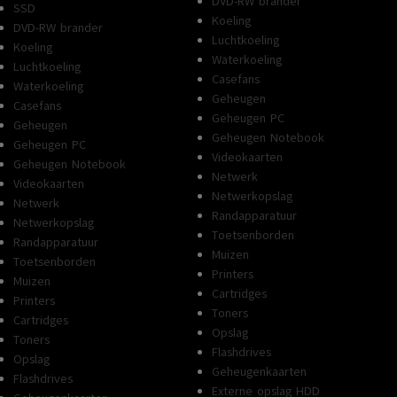
DVD-RW brander
SSD
Koeling
DVD-RW brander
Luchtkoeling
Koeling
Waterkoeling
Luchtkoeling
Casefans
Waterkoeling
Geheugen
Casefans
Geheugen PC
Geheugen
Geheugen Notebook
Geheugen PC
Videokaarten
Geheugen Notebook
Netwerk
Videokaarten
Netwerkopslag
Netwerk
Randapparatuur
Netwerkopslag
Toetsenborden
Randapparatuur
Muizen
Toetsenborden
Printers
Muizen
Cartridges
Printers
Toners
Cartridges
Opslag
Toners
Flashdrives
Opslag
Geheugenkaarten
Flashdrives
Externe opslag HDD