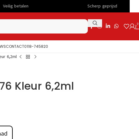
Scherp geprijsd
Co
0
UWS
CONTACT
0118-745820
eur 6,2ml
6 Kleur 6,2ml
aad