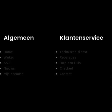
Algemeen
Klantenservice
Home
Technische dienst
Winkel
Reparaties
SALE
Hulp aan Huis
Nieuws
Checked
Mijn account
Contact