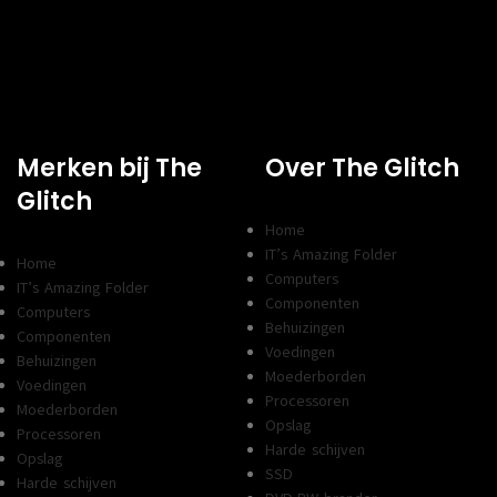
Merken bij The
Over The Glitch
Glitch
Home
IT’s Amazing Folder
Home
Computers
IT’s Amazing Folder
Componenten
Computers
Behuizingen
Componenten
Voedingen
Behuizingen
Moederborden
Voedingen
Processoren
Moederborden
Opslag
Processoren
Harde schijven
Opslag
SSD
Harde schijven