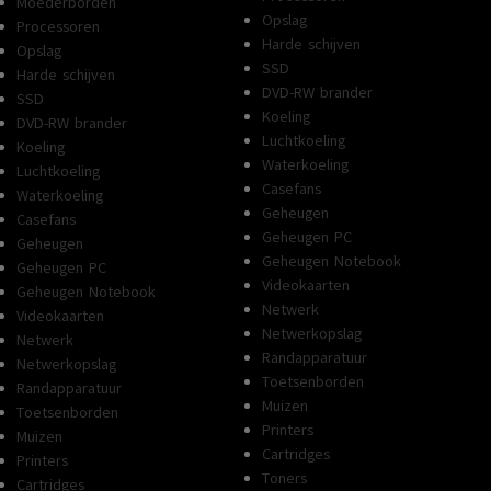
Moederborden
Opslag
Processoren
Harde schijven
Opslag
SSD
Harde schijven
DVD-RW brander
SSD
Koeling
DVD-RW brander
Luchtkoeling
Koeling
Waterkoeling
Luchtkoeling
Casefans
Waterkoeling
Geheugen
Casefans
Geheugen PC
Geheugen
Geheugen Notebook
Geheugen PC
Videokaarten
Geheugen Notebook
Netwerk
Videokaarten
Netwerkopslag
Netwerk
Randapparatuur
Netwerkopslag
Toetsenborden
Randapparatuur
Muizen
Toetsenborden
Printers
Muizen
Cartridges
Printers
Toners
Cartridges