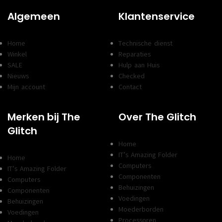
Algemeen
Klantenservice
Home
Technische dienst
Winkel
Reparaties
SALE
Hulp aan Huis
Nieuws
Checked
Mijn account
Contact
Merken bij The
Over The Glitch
Glitch
Home
IT’s Amazing Folder
Home
Computers
IT’s Amazing Folder
Componenten
Computers
Behuizingen
Componenten
Voedingen
Behuizingen
Moederborden
Voedingen
Processoren