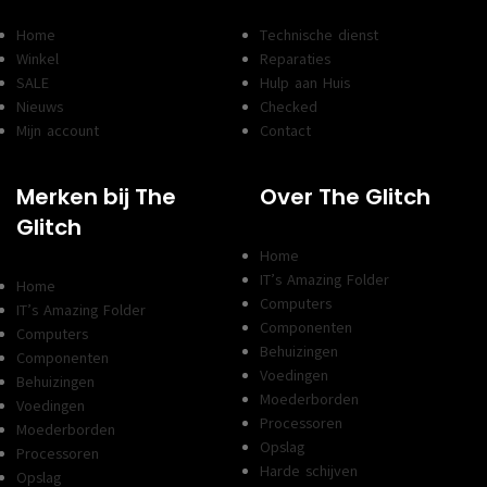
Home
Technische dienst
Winkel
Reparaties
SALE
Hulp aan Huis
Nieuws
Checked
Mijn account
Contact
Merken bij The
Over The Glitch
Glitch
Home
IT’s Amazing Folder
Home
Computers
IT’s Amazing Folder
Componenten
Computers
Behuizingen
Componenten
Voedingen
Behuizingen
Moederborden
Voedingen
Processoren
Moederborden
Opslag
Processoren
Harde schijven
Opslag