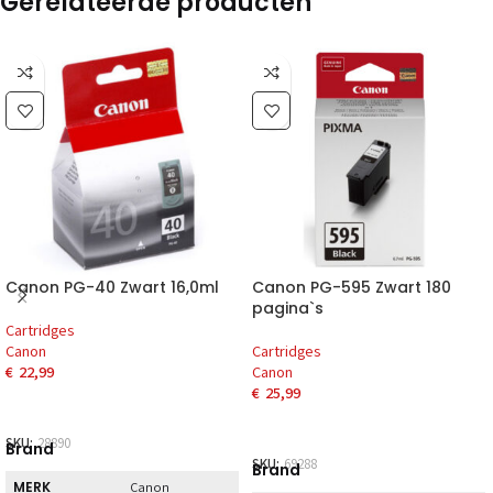
Gerelateerde producten
Canon PG-40 Zwart 16,0ml
Canon PG-595 Zwart 180
pagina`s
Cartridges
Canon
Cartridges
€
22,99
Canon
€
25,99
SKU:
28890
Brand
SKU:
69288
Brand
MERK
Canon