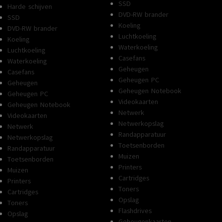
SSD
Harde schijven
DVD-RW brander
SSD
Koeling
DVD-RW brander
Luchtkoeling
Koeling
Waterkoeling
Luchtkoeling
Casefans
Waterkoeling
Geheugen
Casefans
Geheugen PC
Geheugen
Geheugen Notebook
Geheugen PC
Videokaarten
Geheugen Notebook
Netwerk
Videokaarten
Netwerkopslag
Netwerk
Randapparatuur
Netwerkopslag
Toetsenborden
Randapparatuur
Muizen
Toetsenborden
Printers
Muizen
Cartridges
Printers
Toners
Cartridges
Opslag
Toners
Flashdrives
Opslag
Geheugenkaarten