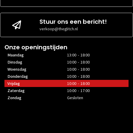
VOEDINGGROOTTE
VOEDINGGROOTTE
gespecificeerd
gespecific
Stuur ons een bericht!
verkoop@theglitch.nl
Onze openingstijden
Maandag
13:00 - 18:00
Dinsdag
10:00 - 18:00
Woensdag
10:00 - 18:00
Donderdag
10:00 - 18:00
Vrijdag
10:00 - 18:00
Zaterdag
10:00 - 17:00
Zondag
Gesloten