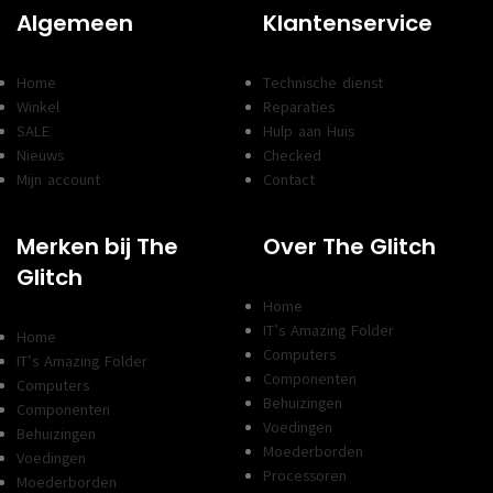
Algemeen
Klantenservice
Home
Technische dienst
Winkel
Reparaties
SALE
Hulp aan Huis
Nieuws
Checked
Mijn account
Contact
Merken bij The
Over The Glitch
Glitch
Home
IT’s Amazing Folder
Home
Computers
IT’s Amazing Folder
Componenten
Computers
Behuizingen
Componenten
Voedingen
Behuizingen
Moederborden
Voedingen
Processoren
Moederborden