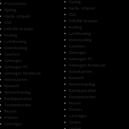
Opslag
Processoren
Harde schijven
Opslag
SSD
Harde schijven
DVD-RW brander
SSD
Koeling
DVD-RW brander
Luchtkoeling
Koeling
Waterkoeling
Luchtkoeling
Casefans
Waterkoeling
Geheugen
Casefans
Geheugen PC
Geheugen
Geheugen Notebook
Geheugen PC
Videokaarten
Geheugen Notebook
Netwerk
Videokaarten
Netwerkopslag
Netwerk
Randapparatuur
Netwerkopslag
Toetsenborden
Randapparatuur
Muizen
Toetsenborden
Printers
Muizen
Cartridges
Printers
Toners
Cartridges
Opslag