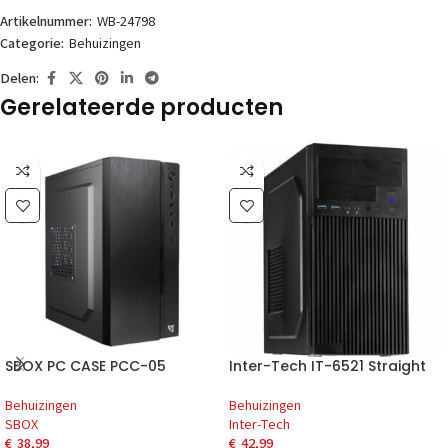
Artikelnummer:
WB-24798
Categorie:
Behuizingen
Delen:
Gerelateerde producten
SBOX PC CASE PCC-05
Inter-Tech IT-6521 Straight
Behuizingen
Behuizingen
SBOX
Inter-Tech
€
38,99
€
42,99